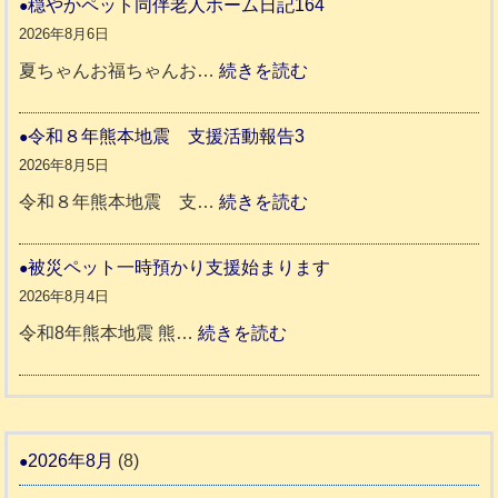
和
穏やかペット同伴老人ホーム日記164
地
8
2026年8月6日
震
年
:
夏ちゃんお福ちゃんお…
続きを読む
支
熊
穏
援
本
や
令和８年熊本地震 支援活動報告3
八
地
か
2026年8月5日
代
震
ペ
:
令和８年熊本地震 支…
続きを読む
市
宇
ッ
令
城
ト
和
被災ペット一時預かり支援始まります
氷
市
同
８
2026年8月4日
川
宇
伴
年
:
令和8年熊本地震 熊…
続きを読む
町
土
老
熊
被
5
市
人
本
災
リ
ホ
地
ペ
ッ
ー
震
ッ
2026年8月
(8)
キ
ム
ト