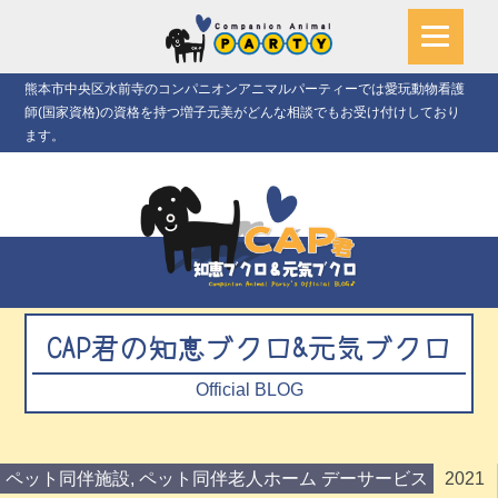
熊本市中央区水前寺のコンパニオンアニマルパーティーでは愛玩動物看護
師(国家資格)の資格を持つ増子元美がどんな相談でもお受け付けしており
ます。
CAP君の知恵ブクロ&元気ブクロ
Official BLOG
ペット同伴施設
,
ペット同伴老人ホーム デーサービス
2021