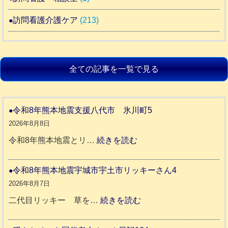
訪問看護介護ケア
(213)
全ての記事を一覧で見る
令和8年熊本地震支援八代市 氷川町5
2026年8月8日
:
令和8年熊本地震とリ…
続きを読む
令
和
令和8年熊本地震宇城市宇土市リッキーさん4
8
2026年8月7日
年
:
二代目リッキー 草を…
続きを読む
熊
令
本