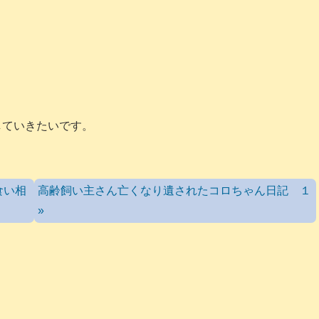
していきたいです。
食い相
高齢飼い主さん亡くなり遺されたコロちゃん日記 １
»