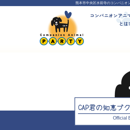
熊本市中央区水前寺のコンパニオ
コンパニオンアニ
とは
CAP君の知恵ブ
Officia