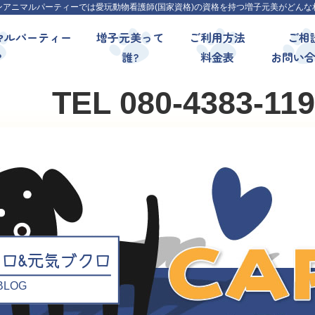
ンアニマルパーティーでは愛玩動物看護師(国家資格)の資格を持つ増子元美がどんな
マルパーティー
増子元美って
ご利用方法
ご相
?
誰?
料金表
お問い
TEL 080-4383-11
クロ&元気ブクロ
l BLOG