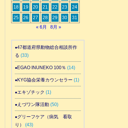
18
19
20
21
22
23
24
25
26
27
28
29
30
31
« 6月
8月 »
47都道府県動物総合相談所作
る
(33)
EGAO INUNEKO 100％
(14)
KYG協会栄養カウンセラー
(1)
エキゾチック
(1)
えづワン隊活動
(50)
グリーフケア（病気 看取
り）
(43)