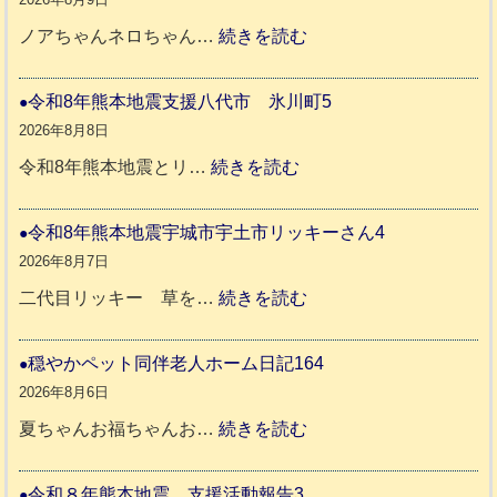
:
ノアちゃんネロちゃん…
続きを読む
ノ
ア
令和8年熊本地震支援八代市 氷川町5
ち
2026年8月8日
ゃ
:
令和8年熊本地震とリ…
続きを読む
ん
令
ネ
和
令和8年熊本地震宇城市宇土市リッキーさん4
ロ
8
2026年8月7日
ち
年
:
二代目リッキー 草を…
続きを読む
ゃ
熊
令
ん
本
和
穏やかペット同伴老人ホーム日記164
日
地
8
2026年8月6日
記
震
年
:
夏ちゃんお福ちゃんお…
続きを読む
支
熊
穏
2
援
本
や
令和８年熊本地震 支援活動報告3