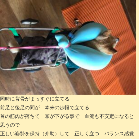
同時に背骨がまっすぐに立てる
前足と後足の間が 本来の歩幅で立てる
首の筋肉が落ちて 頭が下がる事で 血流も不安定になると
思うので
正しい姿勢を保持（介助）して 正しく立つ バランス感覚