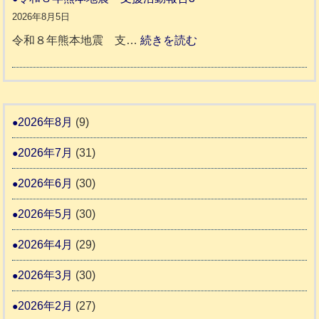
9
八
地
か
2026年8月5日
代
震
ペ
:
令和８年熊本地震 支…
続きを読む
市
宇
ッ
令
城
ト
和
氷
市
同
８
川
宇
伴
年
2026年8月
(9)
町
土
老
熊
5
市
2026年7月
(31)
人
本
リ
ホ
地
2026年6月
(30)
ッ
ー
震
キ
2026年5月
(30)
ム
ー
日
支
2026年4月
(29)
さ
記
援
ん
1
2026年3月
(30)
活
4
6
動
2026年2月
(27)
4
報