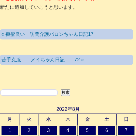
新たに追加していこうと思います。
« 褥瘡良い 訪問介護バロンちゃん日記17
苦手克服 メイちゃん日記 72 »
検索
検索
2022年8月
月
火
水
木
金
土
日
1
2
3
4
5
6
7