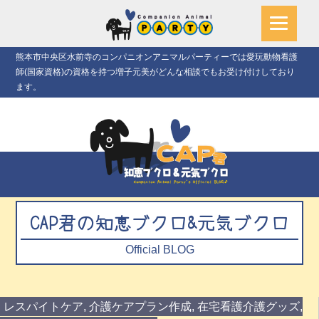
熊本市中央区水前寺のコンパニオンアニマルパーティーでは愛玩動物看護
師(国家資格)の資格を持つ増子元美がどんな相談でもお受け付けしており
ます。
CAP君の知恵ブクロ&元気ブクロ
Official BLOG
レスパイトケア
,
介護ケアプラン作成
,
在宅看護介護グッズ
,