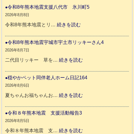
令和8年熊本地震支援八代市 氷川町5
2026年8月8日
:
令和8年熊本地震とリ…
続きを読む
令
和
令和8年熊本地震宇城市宇土市リッキーさん4
8
2026年8月7日
年
:
二代目リッキー 草を…
続きを読む
熊
令
本
和
穏やかペット同伴老人ホーム日記164
地
8
2026年8月6日
震
年
:
夏ちゃんお福ちゃんお…
続きを読む
支
熊
穏
援
本
や
令和８年熊本地震 支援活動報告3
八
地
か
2026年8月5日
代
震
ペ
:
令和８年熊本地震 支…
続きを読む
市