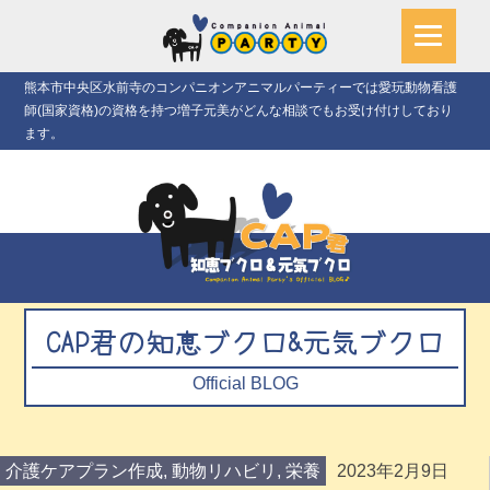
熊本市中央区水前寺のコンパニオンアニマルパーティーでは愛玩動物看護
師(国家資格)の資格を持つ増子元美がどんな相談でもお受け付けしており
ます。
CAP君の知恵ブクロ&元気ブクロ
Official BLOG
介護ケアプラン作成
,
動物リハビリ
,
栄養
2023年2月9日