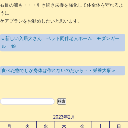
右目の涙も・・・引き続き栄養を強化して体全体を守れるよ
うに
ケアプランをお勧めしたいと思います。
« 新しい入居犬さん ペット同伴老人ホーム モダンガー
ル 49
食べた物でしか身体は作れないのだから・・栄養大事 »
検索
検索
2023年2月
月
火
水
木
金
土
日