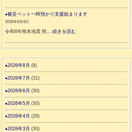
宇
ッ
令
城
ト
和
被災ペット一時預かり支援始まります
氷
市
同
８
2026年8月4日
川
宇
伴
年
:
令和8年熊本地震 熊…
続きを読む
町
土
老
熊
被
5
市
人
本
災
リ
ホ
地
ペ
ッ
ー
震
ッ
2026年8月
(8)
キ
ム
ト
ー
日
2026年7月
(31)
支
一
さ
記
援
時
2026年6月
(30)
ん
1
活
預
4
6
2026年5月
(30)
動
か
4
報
り
2026年4月
(29)
告
支
3
2026年3月
(30)
援