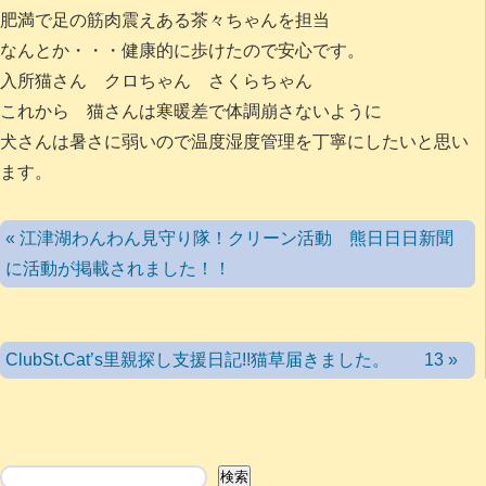
肥満で足の筋肉震えある茶々ちゃんを担当
なんとか・・・健康的に歩けたので安心です。
入所猫さん クロちゃん さくらちゃん
これから 猫さんは寒暖差で体調崩さないように
犬さんは暑さに弱いので温度湿度管理を丁寧にしたいと思い
ます。
« 江津湖わんわん見守り隊！クリーン活動 熊日日日新聞
に活動が掲載されました！！
ClubSt.Cat’s里親探し支援日記!!猫草届きました。 13 »
検索
検索