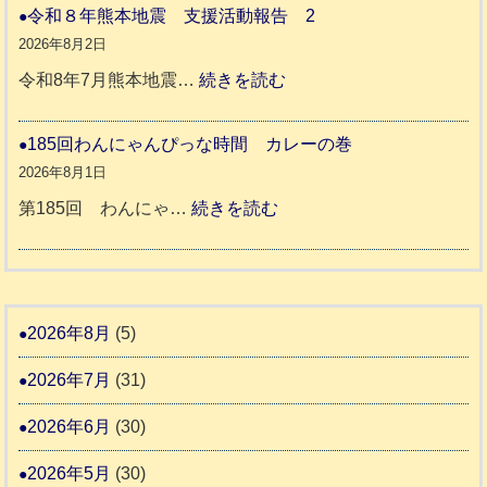
一
和
令和８年熊本地震 支援活動報告 2
援
時
8
2026年8月2日
活
預
年
:
令和8年7月熊本地震…
続きを読む
動
か
度
令
報
り
和
185回わんにゃんぴっな時間 カレーの巻
告
支
熊
８
2026年8月1日
3
援
本
年
:
第185回 わんにゃ…
続きを読む
始
市
熊
1
ま
動
本
8
り
物
地
5
ま
愛
震
回
2026年8月
(5)
す
護
わ
推
2026年7月
(31)
支
ん
進
援
に
2026年6月
(30)
協
活
ゃ
議
2026年5月
(30)
動
ん