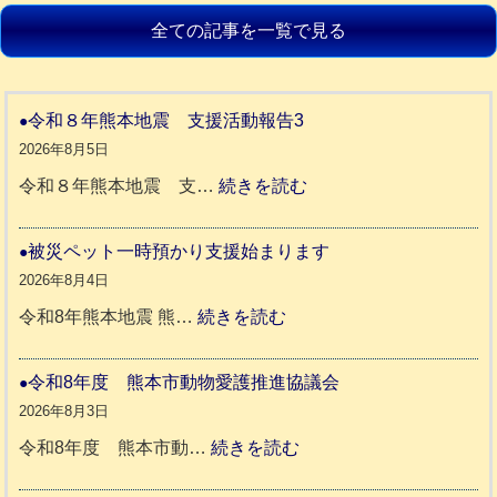
全ての記事を一覧で見る
令和８年熊本地震 支援活動報告3
2026年8月5日
:
令和８年熊本地震 支…
続きを読む
令
和
被災ペット一時預かり支援始まります
８
2026年8月4日
年
:
令和8年熊本地震 熊…
続きを読む
熊
被
本
災
令和8年度 熊本市動物愛護推進協議会
地
ペ
2026年8月3日
震
ッ
:
令和8年度 熊本市動…
続きを読む
ト
令
支