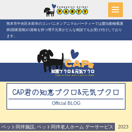
熊本市中央区水前寺のコンパニオンアニマルパーティーでは愛玩動物看護
師(国家資格)の資格を持つ増子元美がどんな相談でもお受け付けしており
ます。
CAP君の知恵ブクロ&元気ブクロ
Official BLOG
ペット同伴施設
,
ペット同伴老人ホーム デーサービス
2023