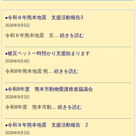
令和８年熊本地震 支援活動報告3
2026年8月5日
:
令和８年熊本地震 支…
続きを読む
令
和
被災ペット一時預かり支援始まります
８
2026年8月4日
年
:
令和8年熊本地震 熊…
続きを読む
熊
被
本
災
令和8年度 熊本市動物愛護推進協議会
地
ペ
2026年8月3日
震
ッ
:
令和8年度 熊本市動…
続きを読む
ト
令
支
一
和
令和８年熊本地震 支援活動報告 2
援
時
8
2026年8月2日