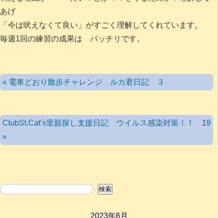
あげ
「今は吠えなくて良い」がすごく理解してくれています。
毎週1回の練習の成果は バッチリです。
« 電車どおり散歩チャレンジ ルカ君日記 ３
ClubSt.Cat’s里親探し支援日記 ウイルス感染対策！！ 19
»
検索
検索
2023年6月