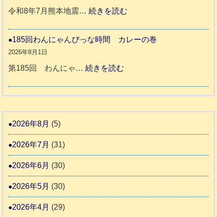
活
預
年
:
令和8年7月熊本地震…
続きを読む
動
か
度
令
報
り
和
185回わんにゃんぴっな時間 カレーの巻
告
支
熊
８
2026年8月1日
3
援
本
年
:
第185回 わんにゃ…
続きを読む
始
市
熊
1
ま
動
本
8
り
物
地
5
ま
愛
震
回
2026年8月
(5)
す
護
わ
推
2026年7月
(31)
支
ん
進
援
に
2026年6月
(30)
協
活
ゃ
議
2026年5月
(30)
動
ん
会
報
ぴ
2026年4月
(29)
告
っ