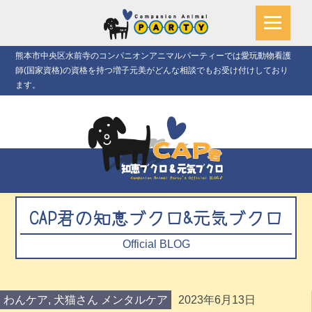
熊本市中央区水前寺のコンパニオンアニマルパーティーでは愛玩動物看護
師(国家資格)の資格を持つ増子元美がどんな相談でもお受け付けしており
ます。
CAP君の知恵ブクロ&元気ブクロ
Official BLOG
わんケア
,
犬猫さん メンタルケア
2023年6月13日