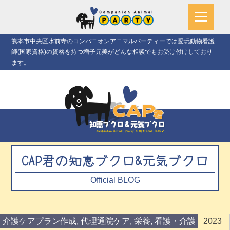
熊本市中央区水前寺のコンパニオンアニマルパーティーでは愛玩動物看護
師(国家資格)の資格を持つ増子元美がどんな相談でもお受け付けしており
ます。
CAP君の知恵ブクロ&元気ブクロ
Official BLOG
介護ケアプラン作成
,
代理通院ケア
,
栄養
,
看護・介護
2023