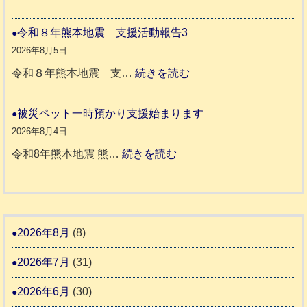
支
熊
穏
援
本
や
令和８年熊本地震 支援活動報告3
八
地
か
2026年8月5日
代
震
ペ
:
令和８年熊本地震 支…
続きを読む
市
宇
ッ
令
城
ト
和
被災ペット一時預かり支援始まります
氷
市
同
８
2026年8月4日
川
宇
伴
年
:
令和8年熊本地震 熊…
続きを読む
町
土
老
熊
被
5
市
人
本
災
リ
ホ
地
ペ
ッ
ー
震
ッ
2026年8月
(8)
キ
ム
ト
ー
日
2026年7月
(31)
支
一
さ
記
援
時
2026年6月
(30)
ん
1
活
預