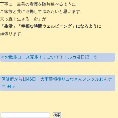
丁寧に 最善の看護を随時選べるように
ご家族と共に連携して進みたいと思います。
真っ直ぐ生きる「命」が
「生活」「幸福な時間ウェルビーング」になるように
頑張ります。
« お散歩コース完歩！すごいぞ！！ルカ君日記 ５
保健所から1646日 大雨警報後リュウさんメンタルわんケ
ア 94 »
検索
検索