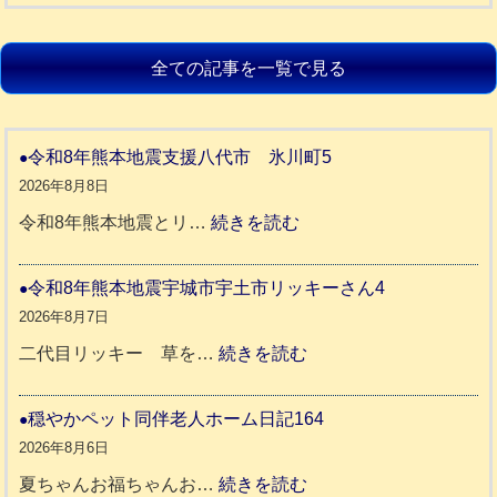
全ての記事を一覧で見る
令和8年熊本地震支援八代市 氷川町5
2026年8月8日
:
令和8年熊本地震とリ…
続きを読む
令
和
令和8年熊本地震宇城市宇土市リッキーさん4
8
2026年8月7日
年
:
二代目リッキー 草を…
続きを読む
熊
令
本
和
穏やかペット同伴老人ホーム日記164
地
8
2026年8月6日
震
年
:
夏ちゃんお福ちゃんお…
続きを読む