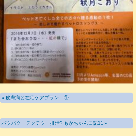
« 皮膚病と在宅ケアプラン ①
パクパク テクテク 排泄? もかちゃん日記11 »