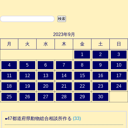
検索
検索
2023年9月
月
火
水
木
金
土
日
1
2
3
4
5
6
7
8
9
10
11
12
13
14
15
16
17
18
19
20
21
22
23
24
25
26
27
28
29
30
47都道府県動物総合相談所作る
(33)