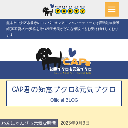
熊本市中央区水前寺のコンパニオンアニマルパーティーでは愛玩動物看護
師(国家資格)の資格を持つ増子元美がどんな相談でもお受け付けしており
ます。
CAP君の知恵ブクロ&元気ブクロ
Official BLOG
わんにゃんぴっ元気な時間
2023年9月3日