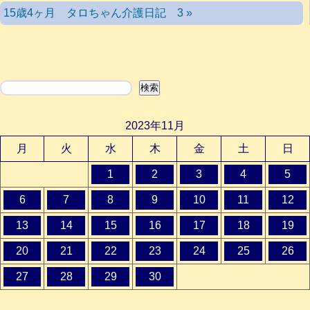
15歳4ヶ月 タロちゃん介護日記 3 »
検索
検索
2023年11月
月
火
水
木
金
土
日
1
2
3
4
5
6
7
8
9
10
11
12
13
14
15
16
17
18
19
20
21
22
23
24
25
26
27
28
29
30