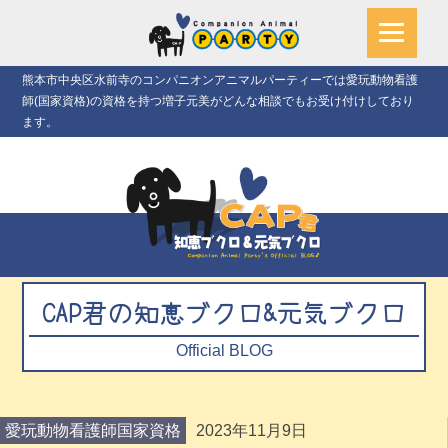
熊本市中央区水前寺のコンパニオンアニマルパーティーでは愛玩動物看護
師(国家資格)の資格を持つ増子元美がどんな相談でもお受け付けしており
ます。
CAP君の知恵ブクロ&元気ブクロ
Official BLOG
愛玩動物看護師国家資格
2023年11月9日