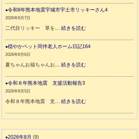
ネ
和
令和8年熊本地震宇城市宇土市リッキーさん4
ロ
8
2026年8月7日
ち
年
:
二代目リッキー 草を…
続きを読む
ゃ
熊
令
ん
本
和
穏やかペット同伴老人ホーム日記164
日
地
8
2026年8月6日
記
震
年
:
夏ちゃんお福ちゃんお…
続きを読む
支
熊
穏
2
援
本
や
令和８年熊本地震 支援活動報告3
9
八
地
か
2026年8月5日
代
震
ペ
:
令和８年熊本地震 支…
続きを読む
市
宇
ッ
令
城
ト
和
氷
市
同
８
川
宇
伴
年
2026年8月
(9)
町