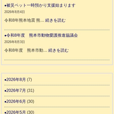
リ
ト
和
被災ペット一時預かり支援始まります
ッ
同
８
2026年8月4日
キ
伴
年
:
令和8年熊本地震 熊…
続きを読む
ー
老
熊
被
さ
人
本
災
令和8年度 熊本市動物愛護推進協議会
ん
ホ
地
ペ
2026年8月3日
3
ー
震
ッ
:
令和8年度 熊本市動…
続きを読む
ム
ト
令
日
支
一
和
記
援
時
8
1
活
預
年
2026年8月
(7)
6
動
か
度
4
報
2026年7月
(31)
り
告
支
熊
2026年6月
(30)
3
援
本
2026年5月
(30)
始