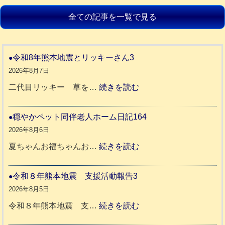
全ての記事を一覧で見る
令和8年熊本地震とリッキーさん3
2026年8月7日
:
二代目リッキー 草を…
続きを読む
令
和
穏やかペット同伴老人ホーム日記164
8
2026年8月6日
年
:
夏ちゃんお福ちゃんお…
続きを読む
熊
穏
本
や
令和８年熊本地震 支援活動報告3
地
か
2026年8月5日
震
ペ
:
令和８年熊本地震 支…
続きを読む
と
ッ
令