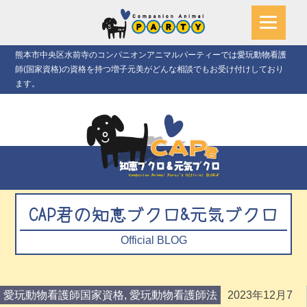
熊本市中央区水前寺のコンパニオンアニマルパーティーでは愛玩動物看護
師(国家資格)の資格を持つ増子元美がどんな相談でもお受け付けしており
ます。
CAP君の知恵ブクロ&元気ブクロ
Official BLOG
愛玩動物看護師国家資格
,
愛玩動物看護師法
2023年12月7