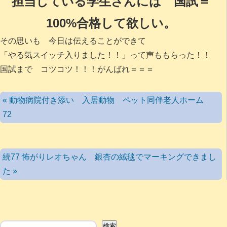
担当している学生さんには 国試＝
100%合格して欲しい。
その思いも 今日は伝えることができて
「やる気スイッチ入りました！！」って声ももらった！！
国試まで コツコツ！！！がんばれ＝＝＝
« 動物病院付き添い 入居動物 ペット同伴老人ホーム
72
続77 怖がりレオちゃん 銀杏の絨毯でマーキングできまし
た »
検索
検索