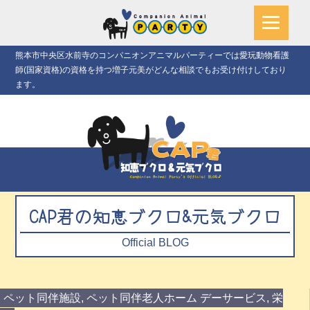
熊本市中央区水前寺のコンパニオンアニマルパーティーでは愛玩動物看護
師(国家資格)の資格を持つ増子元美がどんな相談でもお受け付けしており
ます。
CAP君の知恵ブクロ&元気ブクロ
Official BLOG
ペット同伴施設
,
ペット同伴老人ホーム デーサービス
,
栄