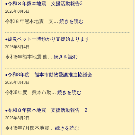
や
令和８年熊本地震 支援活動報告3
か
2026年8月5日
ペ
:
令和８年熊本地震 支…
続きを読む
ッ
令
ト
和
被災ペット一時預かり支援始まります
同
８
2026年8月4日
伴
年
:
令和8年熊本地震 熊…
続きを読む
老
熊
被
人
本
災
令和8年度 熊本市動物愛護推進協議会
ホ
地
ペ
2026年8月3日
ー
震
ッ
:
令和8年度 熊本市動…
続きを読む
ム
ト
令
日
支
一
和
令和８年熊本地震 支援活動報告 2
記
援
時
8
2026年8月2日
1
活
預
年
:
令和8年7月熊本地震…
続きを読む
6
動
か
度