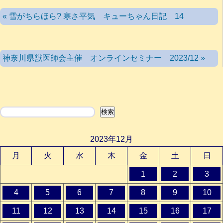
« 雪がちらほら? 寒さ平気 キューちゃん日記 14
神奈川県獣医師会主催 オンラインセミナー 2023/12 »
検索
検索
2023年12月
月
火
水
木
金
土
日
1
2
3
4
5
6
7
8
9
10
11
12
13
14
15
16
17