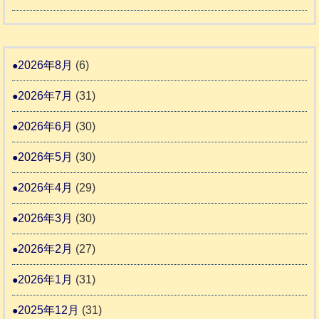
令
4
報
り
和
告
支
熊
８
3
援
本
年
2026年8月
(6)
始
市
熊
ま
2026年7月
(31)
動
本
り
物
地
2026年6月
(30)
ま
愛
震
す
2026年5月
(30)
護
推
支
2026年4月
(29)
進
援
協
2026年3月
(30)
活
議
動
2026年2月
(27)
会
報
2026年1月
(31)
告
2025年12月
(31)