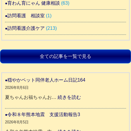
育わん育にゃん 健康相談
(63)
訪問看護 相談室
(1)
訪問看護介護ケア
(213)
全ての記事を一覧で見る
穏やかペット同伴老人ホーム日記164
2026年8月6日
:
夏ちゃんお福ちゃんお…
続きを読む
穏
や
令和８年熊本地震 支援活動報告3
か
2026年8月5日
ペ