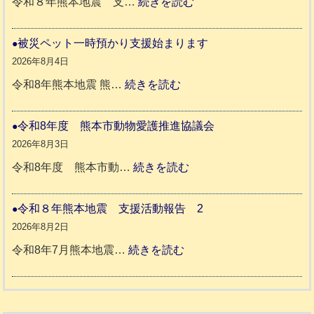
:
令和８年熊本地震 支…
続きを読む
ッ
令
ト
和
被災ペット一時預かり支援始まります
同
８
2026年8月4日
伴
年
:
令和8年熊本地震 熊…
続きを読む
老
熊
被
人
本
災
令和8年度 熊本市動物愛護推進協議会
ホ
地
ペ
2026年8月3日
ー
震
ッ
:
令和8年度 熊本市動…
続きを読む
ム
ト
令
日
支
一
和
令和８年熊本地震 支援活動報告 2
記
援
時
8
2026年8月2日
1
活
預
年
:
令和8年7月熊本地震…
続きを読む
6
動
か
度
令
4
報
り
和
告
支
熊
８