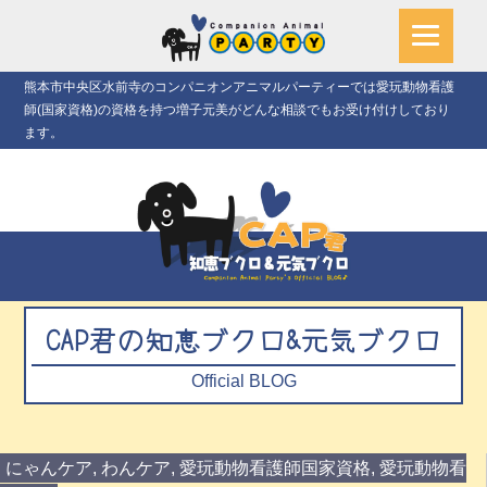
熊本市中央区水前寺のコンパニオンアニマルパーティーでは愛玩動物看護
師(国家資格)の資格を持つ増子元美がどんな相談でもお受け付けしており
ます。
CAP君の知恵ブクロ&元気ブクロ
Official BLOG
にゃんケア
,
わんケア
,
愛玩動物看護師国家資格
,
愛玩動物看