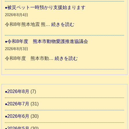
リ
ト
和
被災ペット一時預かり支援始まります
ッ
同
８
2026年8月4日
キ
伴
年
:
令和8年熊本地震 熊…
続きを読む
ー
老
熊
被
さ
人
本
災
令和8年度 熊本市動物愛護推進協議会
ん
ホ
地
ペ
2026年8月3日
3
ー
震
ッ
:
令和8年度 熊本市動…
続きを読む
ム
ト
令
日
支
一
和
記
援
時
8
1
活
預
年
2026年8月
(7)
6
動
か
度
4
報
2026年7月
(31)
り
告
支
熊
2026年6月
(30)
3
援
本
2026年5月
(30)
始