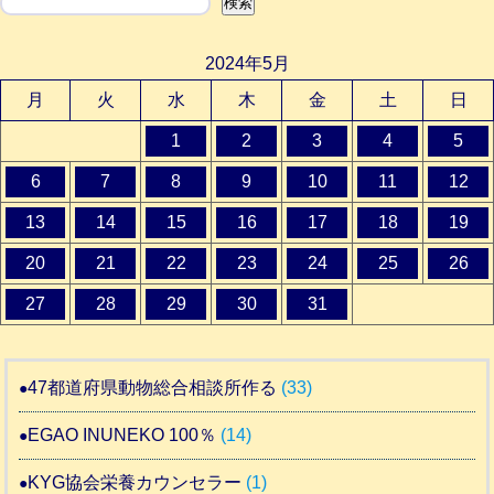
検索
検索
2024年5月
月
火
水
木
金
土
日
1
2
3
4
5
6
7
8
9
10
11
12
13
14
15
16
17
18
19
20
21
22
23
24
25
26
27
28
29
30
31
47都道府県動物総合相談所作る
(33)
EGAO INUNEKO 100％
(14)
KYG協会栄養カウンセラー
(1)