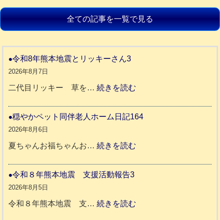
全ての記事を一覧で見る
令和8年熊本地震とリッキーさん3
2026年8月7日
:
二代目リッキー 草を…
続きを読む
令
和
穏やかペット同伴老人ホーム日記164
8
2026年8月6日
年
:
夏ちゃんお福ちゃんお…
続きを読む
熊
穏
本
や
令和８年熊本地震 支援活動報告3
地
か
2026年8月5日
震
ペ
:
令和８年熊本地震 支…
続きを読む
と
ッ
令