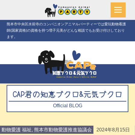
熊本市中央区水前寺のコンパニオンアニマルパーティーでは愛玩動物看護
師(国家資格)の資格を持つ増子元美がどんな相談でもお受け付けしており
ます。
CAP君の知恵ブクロ&元気ブクロ
Official BLOG
動物愛護 福祉
,
熊本市動物愛護推進協議会
2024年8月15日