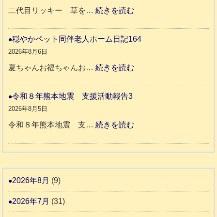
ち
年
:
二代目リッキー 草を…
続きを読む
ゃ
熊
令
ん
本
和
穏やかペット同伴老人ホーム日記164
日
地
8
2026年8月6日
記
震
年
:
夏ちゃんお福ちゃんお…
続きを読む
支
熊
穏
2
援
本
や
令和８年熊本地震 支援活動報告3
9
八
地
か
2026年8月5日
代
震
ペ
:
令和８年熊本地震 支…
続きを読む
市
宇
ッ
令
城
ト
和
氷
市
同
８
川
宇
伴
年
2026年8月
(9)
町
土
老
熊
5
市
2026年7月
(31)
人
本
リ
ホ