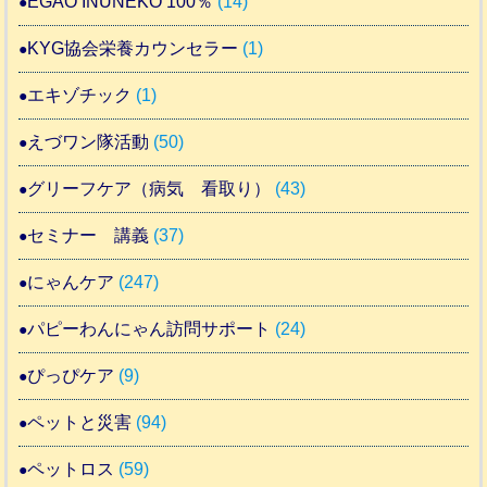
EGAO INUNEKO 100％
(14)
KYG協会栄養カウンセラー
(1)
エキゾチック
(1)
えづワン隊活動
(50)
グリーフケア（病気 看取り）
(43)
セミナー 講義
(37)
にゃんケア
(247)
パピーわんにゃん訪問サポート
(24)
ぴっぴケア
(9)
ペットと災害
(94)
ペットロス
(59)