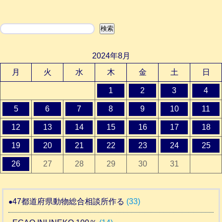
検索
検索
2024年8月
月
火
水
木
金
土
日
1
2
3
4
5
6
7
8
9
10
11
12
13
14
15
16
17
18
19
20
21
22
23
24
25
26
27
28
29
30
31
47都道府県動物総合相談所作る
(33)