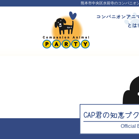
熊本市中央区水前寺のコンパニオ
コンパニオンアニ
とは
CAP君の知恵ブ
Officia