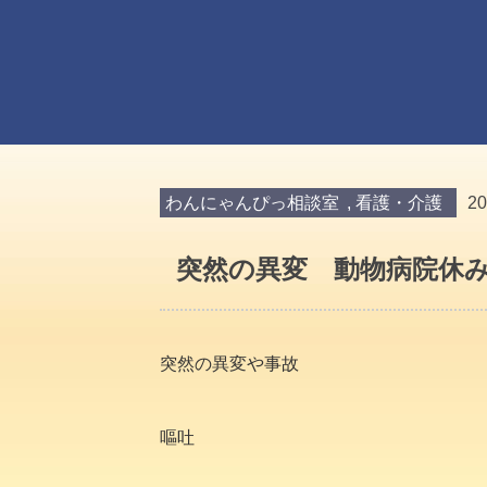
わんにゃんぴっ相談室
,
看護・介護
2
突然の異変 動物病院休
突然の異変や事故
嘔吐