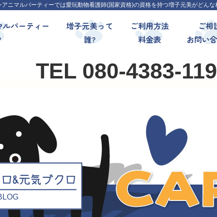
ンアニマルパーティーでは愛玩動物看護師(国家資格)の資格を持つ増子元美がどんな
マルパーティー
増子元美って
ご利用方法
ご相
?
誰?
料金表
お問い
TEL 080-4383-11
クロ&元気ブクロ
l BLOG