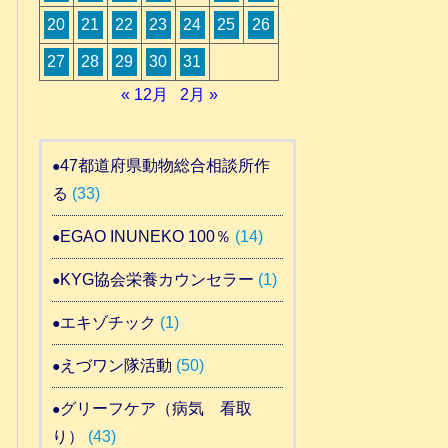
20
21
22
23
24
25
26
27
28
29
30
31
« 12月
2月 »
47都道府県動物総合相談所作
る
(33)
EGAO INUNEKO 100％
(14)
KYG協会栄養カウンセラー
(1)
エキゾチック
(1)
えづワン隊活動
(50)
グリーフケア（病気 看取
り）
(43)