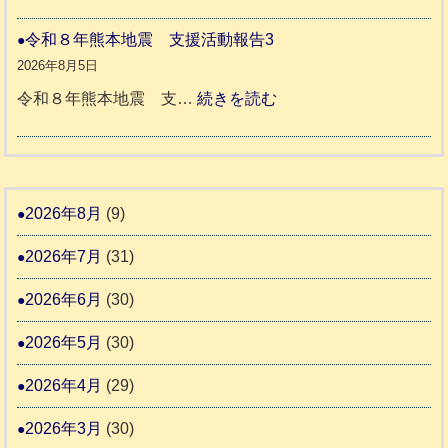
熊
穏
2
援
本
や
令和８年熊本地震 支援活動報告3
9
八
地
か
2026年8月5日
代
震
ペ
:
令和８年熊本地震 支…
続きを読む
市
宇
ッ
令
城
ト
和
氷
市
同
８
川
宇
伴
年
2026年8月
(9)
町
土
老
熊
5
市
2026年7月
(31)
人
本
リ
ホ
地
2026年6月
(30)
ッ
ー
震
キ
2026年5月
(30)
ム
ー
日
支
2026年4月
(29)
さ
記
援
ん
1
2026年3月
(30)
活