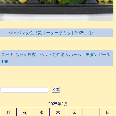
« 「ジャパン女性防災リーダーサミット2025」①
ニッキ-ちゃん捜索 ペット同伴老人ホーム モダンガール
106 »
検索
検索
2025年1月
月
火
水
木
金
土
日