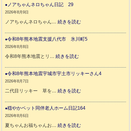
ノアちゃんネロちゃん日記 29
2026年8月9日
:
ノアちゃんネロちゃん…
続きを読む
ノ
ア
令和8年熊本地震支援八代市 氷川町5
ち
2026年8月8日
ゃ
:
令和8年熊本地震とリ…
続きを読む
ん
令
ネ
和
令和8年熊本地震宇城市宇土市リッキーさん4
ロ
8
2026年8月7日
ち
年
:
二代目リッキー 草を…
続きを読む
ゃ
熊
令
ん
本
和
穏やかペット同伴老人ホーム日記164
日
地
8
2026年8月6日
記
震
年
:
夏ちゃんお福ちゃんお…
続きを読む
支