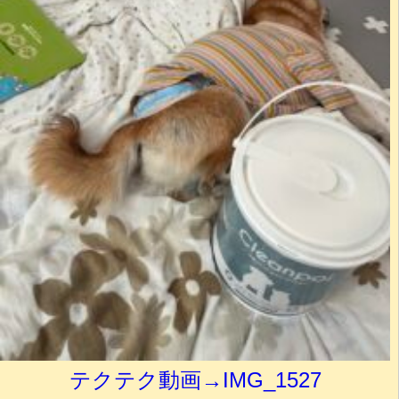
テクテク動画→IMG_1527