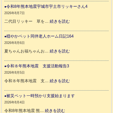
和
令和8年熊本地震宇城市宇土市リッキーさん4
8
2026年8月7日
年
:
二代目リッキー 草を…
続きを読む
熊
令
本
和
穏やかペット同伴老人ホーム日記164
地
8
2026年8月6日
震
年
:
夏ちゃんお福ちゃんお…
続きを読む
支
熊
穏
援
本
や
令和８年熊本地震 支援活動報告3
八
地
か
2026年8月5日
代
震
ペ
:
令和８年熊本地震 支…
続きを読む
市
宇
ッ
令
城
ト
和
被災ペット一時預かり支援始まります
氷
市
同
８
2026年8月4日
川
宇
伴
年
:
令和8年熊本地震 熊…
続きを読む
町
土