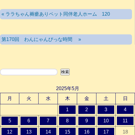
« ララちゃん褥瘡ありペット同伴老人ホーム 120
第170回 わんにゃんぴっな時間 »
検索
検索
2025年5月
月
火
水
木
金
土
日
1
2
3
4
5
6
7
8
9
10
11
12
13
14
15
16
17
18