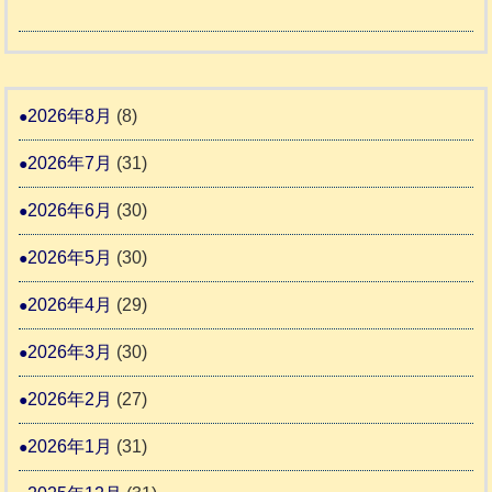
老
熊
被
5
市
人
本
災
リ
ホ
地
ペ
ッ
ー
震
ッ
2026年8月
(8)
キ
ム
ト
ー
日
2026年7月
(31)
支
一
さ
記
援
時
2026年6月
(30)
ん
1
活
預
4
6
2026年5月
(30)
動
か
4
報
り
2026年4月
(29)
告
支
3
2026年3月
(30)
援
始
2026年2月
(27)
ま
2026年1月
(31)
り
ま