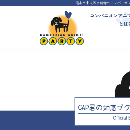
熊本市中央区水前寺のコンパニオ
コンパニオンアニ
とは
CAP君の知恵ブ
Officia