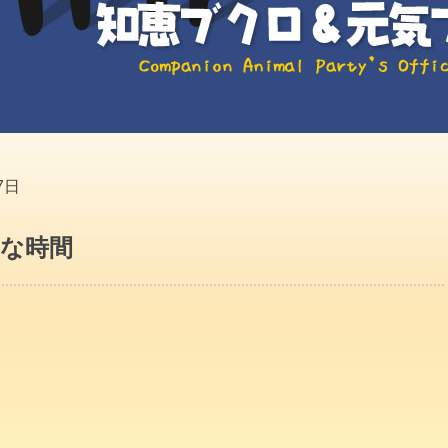
7日
っな時間