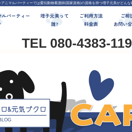
ンアニマルパーティーでは愛玩動物看護師(国家資格)の資格を持つ増子元美がどんな
マルパーティー
増子元美って
ご利用方法
ご相
?
誰?
料金表
お問い
TEL 080-4383-11
クロ&元気ブクロ
l BLOG