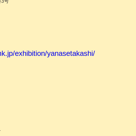
番3号
k.jp/exhibition/yanasetakashi/
す