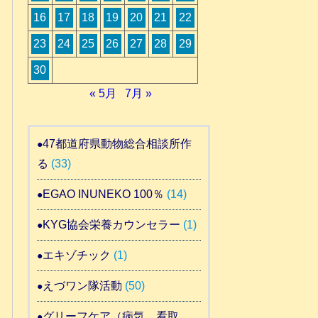
16
17
18
19
20
21
22
23
24
25
26
27
28
29
30
« 5月
7月 »
47都道府県動物総合相談所作
る
(33)
EGAO INUNEKO 100％
(14)
KYG協会栄養カウンセラー
(1)
エキゾチック
(1)
えづワン隊活動
(50)
グリーフケア（病気 看取