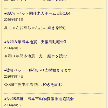
令
和
穏やかペット同伴老人ホーム日記164
8
2026年8月6日
年
:
夏ちゃんお福ちゃんお…
続きを読む
熊
穏
本
や
令和８年熊本地震 支援活動報告3
地
か
2026年8月5日
震
ペ
:
令和８年熊本地震 支…
続きを読む
と
ッ
令
リ
ト
和
被災ペット一時預かり支援始まります
ッ
同
８
2026年8月4日
キ
伴
年
:
令和8年熊本地震 熊…
続きを読む
ー
老
熊
被
さ
人
本
災
令和8年度 熊本市動物愛護推進協議会
ん
ホ
地
ペ
2026年8月3日
3