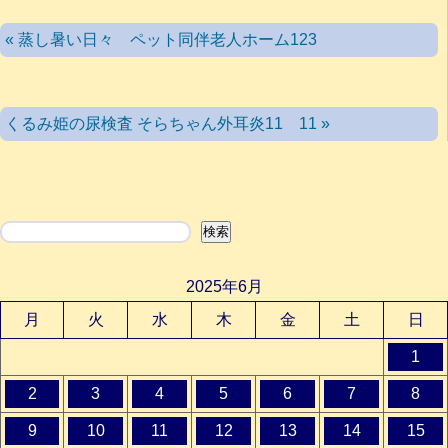
« 蒸し暑い日々 ペット同伴老人ホーム123
くるみ姫の尿検査 そらちゃん外耳炎11 11 »
検索
検索
2025年6月
月
火
水
木
金
土
日
1
2
3
4
5
6
7
8
9
10
11
12
13
14
15