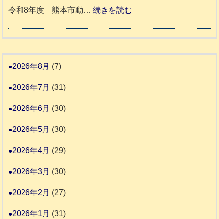
ー
震
ッ
:
令和8年度 熊本市動…
続きを読む
ム
ト
令
日
支
一
和
記
援
時
8
1
活
預
年
2026年8月
(7)
6
動
か
度
4
報
2026年7月
(31)
り
告
支
熊
2026年6月
(30)
3
援
本
2026年5月
(30)
始
市
ま
動
2026年4月
(29)
り
物
ま
2026年3月
(30)
愛
す
護
2026年2月
(27)
推
2026年1月
(31)
進