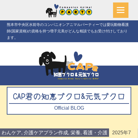
熊本市中央区水前寺のコンパニオンアニマルパーティーでは愛玩動物看護
師(国家資格)の資格を持つ増子元美がどんな相談でもお受け付けしており
ます。
CAP君の知恵ブクロ&元気ブクロ
Official BLOG
わんケア
,
介護ケアプラン作成
,
栄養
,
看護・介護
2025年7