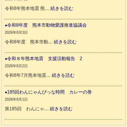
年
:
令和8年熊本地震 熊…
続きを読む
熊
被
本
災
令和8年度 熊本市動物愛護推進協議会
地
ペ
2026年8月3日
震
ッ
:
令和8年度 熊本市動…
続きを読む
ト
令
支
一
和
令和８年熊本地震 支援活動報告 2
援
時
8
2026年8月2日
活
預
年
:
令和8年7月熊本地震…
続きを読む
動
か
度
令
報
り
和
185回わんにゃんぴっな時間 カレーの巻
告
支
熊
８
2026年8月1日
3
援
本
年
:
第185回 わんにゃ…
続きを読む
始
市
熊
1
ま
動
本
8