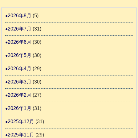
り
物
地
5
ま
愛
震
回
2026年8月
(5)
す
護
わ
推
2026年7月
(31)
支
ん
進
援
に
2026年6月
(30)
協
活
ゃ
議
2026年5月
(30)
動
ん
会
報
ぴ
2026年4月
(29)
告
っ
2026年3月
(30)
な
2
時
2026年2月
(27)
間
2026年1月
(31)
カ
2025年12月
(31)
レ
2025年11月
(29)
ー