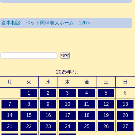
食事相談 ペット同伴老人ホーム 120 »
検索
検索
2025年7月
月
火
水
木
金
土
日
1
2
3
4
5
6
7
8
9
10
11
12
13
14
15
16
17
18
19
20
21
22
23
24
25
26
27