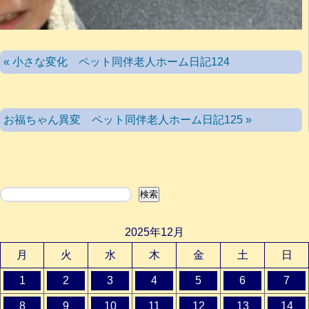
« 小さな変化 ペット同伴老人ホーム日記124
お福ちゃん異変 ペット同伴老人ホーム日記125 »
検索
検索
2025年12月
月
火
水
木
金
土
日
1
2
3
4
5
6
7
8
9
10
11
12
13
14