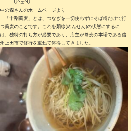
U^ェ^U
中の森さんの
ホームページより
「十割蕎麦」とは、つなぎを一切使わずにそば粉だけで打
つ蕎麦のことです。これを麺線(めんせん)の状態にするに
は、独特の打ち方が必要であり、店主が蕎麦の本場である信
州上田市で修行を重ねて体得してきました。