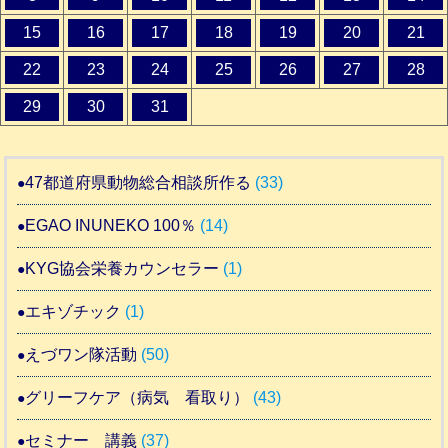
15
16
17
18
19
20
21
22
23
24
25
26
27
28
29
30
31
47都道府県動物総合相談所作る
(33)
EGAO INUNEKO 100％
(14)
KYG協会栄養カウンセラー
(1)
エキゾチック
(1)
えづワン隊活動
(50)
グリーフケア（病気 看取り）
(43)
セミナー 講義
(37)