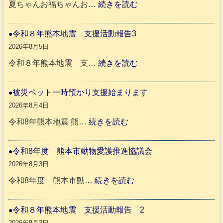
:
夏ちゃんお福ちゃんお…
続きを読む
穏
や
令和８年熊本地震 支援活動報告3
か
2026年8月5日
ペ
:
令和８年熊本地震 支…
続きを読む
ッ
令
ト
和
被災ペット一時預かり支援始まります
同
８
2026年8月4日
伴
年
:
令和8年熊本地震 熊…
続きを読む
老
熊
被
人
本
災
令和8年度 熊本市動物愛護推進協議会
ホ
地
ペ
2026年8月3日
ー
震
ッ
:
令和8年度 熊本市動…
続きを読む
ム
ト
令
日
支
一
和
令和８年熊本地震 支援活動報告 2
記
援
時
8
2026年8月2日