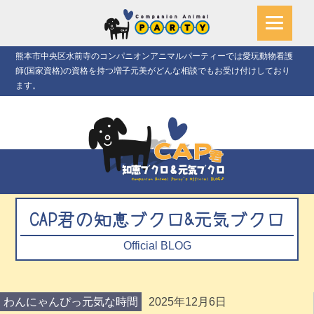
熊本市中央区水前寺のコンパニオンアニマルパーティーでは愛玩動物看護
師(国家資格)の資格を持つ増子元美がどんな相談でもお受け付けしており
ます。
CAP君の知恵ブクロ&元気ブクロ
Official BLOG
わんにゃんぴっ元気な時間
2025年12月6日