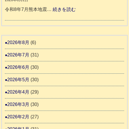
1
活
預
年
:
令和8年7月熊本地震…
続きを読む
6
動
か
度
令
4
報
り
和
告
支
熊
８
3
援
本
年
2026年8月
(6)
始
市
熊
ま
2026年7月
(31)
動
本
り
物
地
2026年6月
(30)
ま
愛
震
す
2026年5月
(30)
護
推
支
2026年4月
(29)
進
援
協
2026年3月
(30)
活
議
動
2026年2月
(27)
会
報