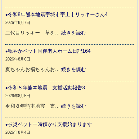
令
和
令和8年熊本地震宇城市宇土市リッキーさん4
8
2026年8月7日
年
:
二代目リッキー 草を…
続きを読む
熊
令
本
和
穏やかペット同伴老人ホーム日記164
地
8
2026年8月6日
震
年
:
夏ちゃんお福ちゃんお…
続きを読む
支
熊
穏
援
本
や
令和８年熊本地震 支援活動報告3
八
地
か
2026年8月5日
代
震
ペ
:
令和８年熊本地震 支…
続きを読む
市
宇
ッ
令
城
ト
和
被災ペット一時預かり支援始まります
氷
市
同
８
2026年8月4日
川
宇
伴