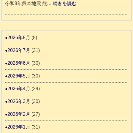
年
:
令和8年熊本地震 熊…
続きを読む
町
土
老
熊
被
5
市
人
本
災
リ
ホ
地
ペ
ッ
ー
震
ッ
2026年8月
(8)
キ
ム
ト
ー
日
2026年7月
(31)
支
一
さ
記
援
時
2026年6月
(30)
ん
1
活
預
4
6
2026年5月
(30)
動
か
4
報
り
2026年4月
(29)
告
支
3
2026年3月
(30)
援
始
2026年2月
(27)
ま
2026年1月
(31)
り