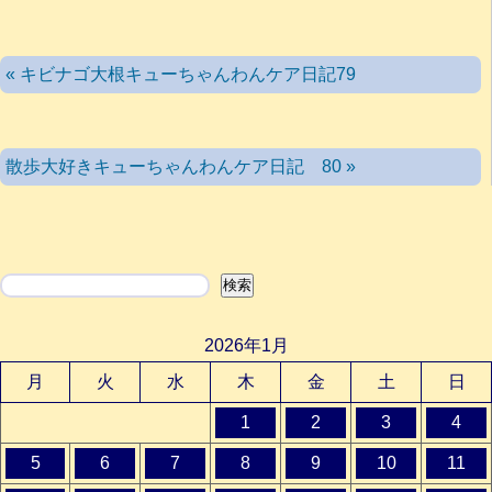
« キビナゴ大根キューちゃんわんケア日記79
散歩大好きキューちゃんわんケア日記 80 »
検索
検索
2026年1月
月
火
水
木
金
土
日
1
2
3
4
5
6
7
8
9
10
11