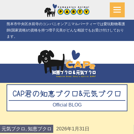
熊本市中央区水前寺のコンパニオンアニマルパーティーでは愛玩動物看護
師(国家資格)の資格を持つ増子元美がどんな相談でもお受け付けしており
ます。
CAP君の知恵ブクロ&元気ブクロ
Official BLOG
元気ブクロ
,
知恵ブクロ
2026年1月31日