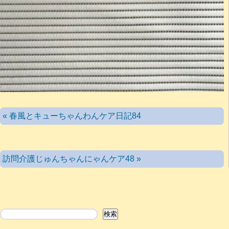
« 春風とキューちゃんわんケア日記84
訪問介護じゅんちゃんにゃんケア48 »
検索
検索