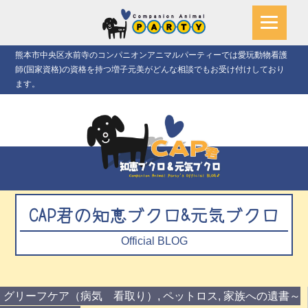
熊本市中央区水前寺のコンパニオンアニマルパーティーでは愛玩動物看護
師(国家資格)の資格を持つ増子元美がどんな相談でもお受け付けしており
ます。
CAP君の知恵ブクロ&元気ブクロ
Official BLOG
グリーフケア（病気 看取り）
,
ペットロス
,
家族への遺書～