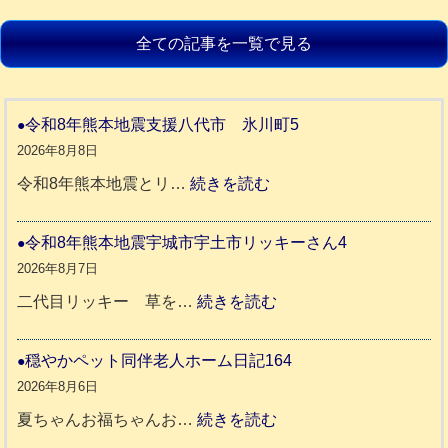
全ての記事を一覧で見る
令和8年熊本地震支援八代市 氷川町5
2026年8月8日
:
令和8年熊本地震とリ…
続きを読む
令
和
令和8年熊本地震宇城市宇土市リッキーさん4
8
2026年8月7日
年
:
二代目リッキー 草を…
続きを読む
熊
令
本
和
穏やかペット同伴老人ホーム日記164
地
8
2026年8月6日
震
年
:
夏ちゃんお福ちゃんお…
続きを読む
支
熊
穏