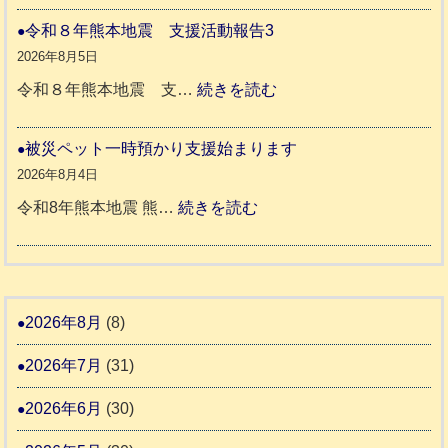
援
本
や
令和８年熊本地震 支援活動報告3
八
地
か
2026年8月5日
代
震
ペ
:
令和８年熊本地震 支…
続きを読む
市
宇
ッ
令
城
ト
和
被災ペット一時預かり支援始まります
氷
市
同
８
2026年8月4日
川
宇
伴
年
:
令和8年熊本地震 熊…
続きを読む
町
土
老
熊
被
5
市
人
本
災
リ
ホ
地
ペ
ッ
ー
震
ッ
2026年8月
(8)
キ
ム
ト
ー
日
2026年7月
(31)
支
一
さ
記
援
時
2026年6月
(30)
ん
1
活
預
4
6