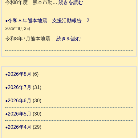
ッ
:
令和8年度 熊本市動…
続きを読む
ム
ト
令
日
支
一
和
令和８年熊本地震 支援活動報告 2
記
援
時
8
2026年8月2日
1
活
預
年
:
令和8年7月熊本地震…
続きを読む
6
動
か
度
令
4
報
り
和
告
支
熊
８
3
援
本
年
2026年8月
(6)
始
市
熊
ま
2026年7月
(31)
動
本
り
物
地
2026年6月
(30)
ま
愛
震
す
2026年5月
(30)
護
推
支
2026年4月
(29)
進
援