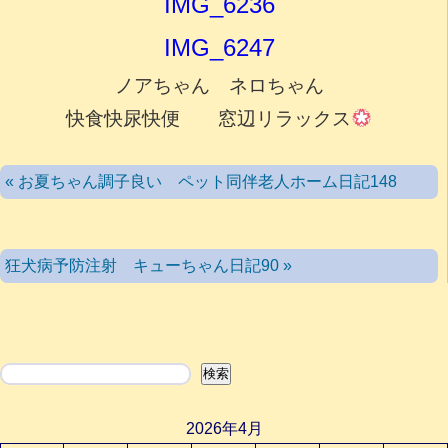
IMG_6236
IMG_6247
ノアちゃん ネロちゃん
快食快尿快便 窓辺リラックス
« お夏ちゃん調子良い ペット同伴老人ホーム日記148
狂犬病予防注射 キューちゃん日記90 »
検索
検索
2026年4月