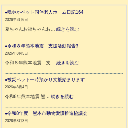
穏やかペット同伴老人ホーム日記164
2026年8月6日
:
夏ちゃんお福ちゃんお…
続きを読む
穏
や
令和８年熊本地震 支援活動報告3
か
2026年8月5日
ペ
:
令和８年熊本地震 支…
続きを読む
ッ
令
ト
和
被災ペット一時預かり支援始まります
同
８
2026年8月4日
伴
年
:
令和8年熊本地震 熊…
続きを読む
老
熊
被
人
本
災
令和8年度 熊本市動物愛護推進協議会
ホ
地
ペ
2026年8月3日
ー
震