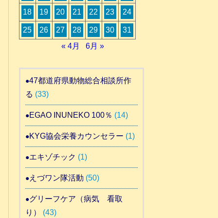
18
19
20
21
22
23
24
25
26
27
28
29
30
31
« 4月
6月 »
47都道府県動物総合相談所作
る
(33)
EGAO INUNEKO 100％
(14)
KYG協会栄養カウンセラー
(1)
エキゾチック
(1)
えづワン隊活動
(50)
グリーフケア（病気 看取
り）
(43)