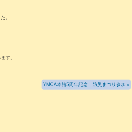
した。
います。
YMCA本館5周年記念 防災まつり参加 »