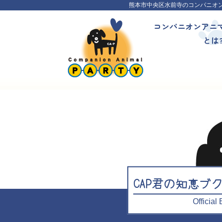
熊本市中央区水前寺のコンパニオ
コンパニオンアニ
とは
CAP君の知恵ブ
Officia