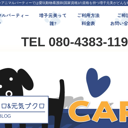
ンアニマルパーティーでは愛玩動物看護師(国家資格)の資格を持つ増子元美がどんな
マルパーティー
増子元美って
ご利用方法
ご相
?
誰?
料金表
お問い
TEL 080-4383-11
クロ&元気ブクロ
l BLOG