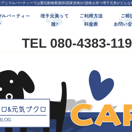
ンアニマルパーティーでは愛玩動物看護師(国家資格)の資格を持つ増子元美がどんな
マルパーティー
増子元美って
ご利用方法
ご相
?
誰?
料金表
お問い
TEL 080-4383-11
クロ&元気ブクロ
l BLOG