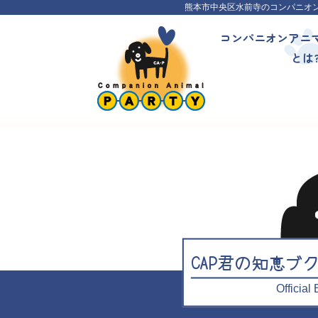
熊本市中央区水前寺のコンパニオ
コンパニオンアニ
とは
CAP君の知恵ブ
Officia