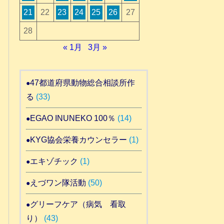
21
22
23
24
25
26
27
28
« 1月
3月 »
47都道府県動物総合相談所作
る
(33)
EGAO INUNEKO 100％
(14)
KYG協会栄養カウンセラー
(1)
エキゾチック
(1)
えづワン隊活動
(50)
グリーフケア（病気 看取
り）
(43)