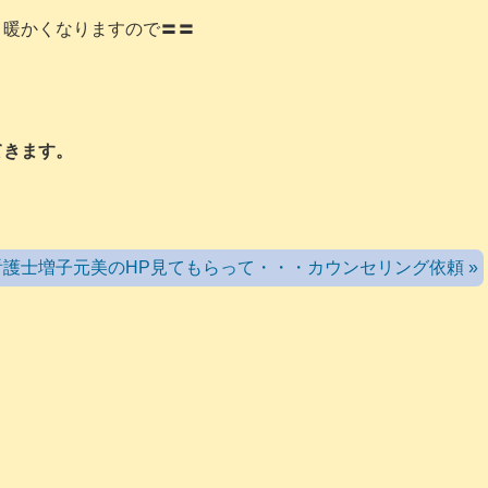
、暖かくなりますので〓〓
てきます。
護士増子元美のHP見てもらって・・・カウンセリング依頼 »