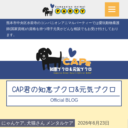
熊本市中央区水前寺のコンパニオンアニマルパーティーでは愛玩動物看護
師(国家資格)の資格を持つ増子元美がどんな相談でもお受け付けしており
ます。
CAP君の知恵ブクロ&元気ブクロ
Official BLOG
にゃんケア
,
犬猫さん メンタルケア
2026年6月23日