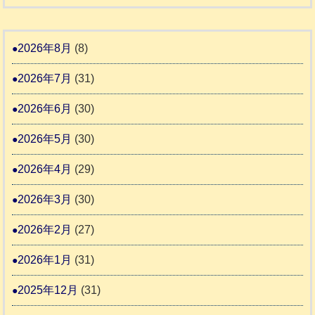
本
災
リ
ホ
地
ペ
ッ
ー
震
ッ
2026年8月
(8)
キ
ム
ト
ー
日
2026年7月
(31)
支
一
さ
記
援
時
2026年6月
(30)
ん
1
活
預
4
6
2026年5月
(30)
動
か
4
報
り
2026年4月
(29)
告
支
3
2026年3月
(30)
援
始
2026年2月
(27)
ま
2026年1月
(31)
り
ま
2025年12月
(31)
す