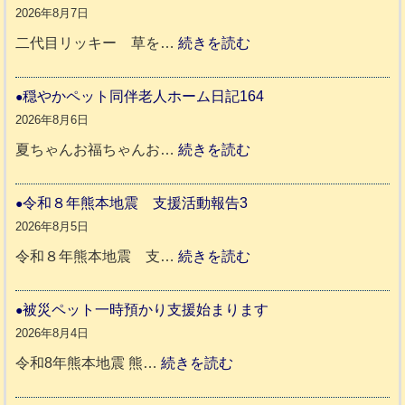
8
2026年8月7日
年
:
二代目リッキー 草を…
続きを読む
熊
令
本
和
穏やかペット同伴老人ホーム日記164
地
8
2026年8月6日
震
年
:
夏ちゃんお福ちゃんお…
続きを読む
支
熊
穏
援
本
や
令和８年熊本地震 支援活動報告3
八
地
か
2026年8月5日
代
震
ペ
:
令和８年熊本地震 支…
続きを読む
市
宇
ッ
令
城
ト
和
被災ペット一時預かり支援始まります
氷
市
同
８
2026年8月4日
川
宇
伴
年
:
令和8年熊本地震 熊…
続きを読む
町
土
老
熊
被
5
市
人