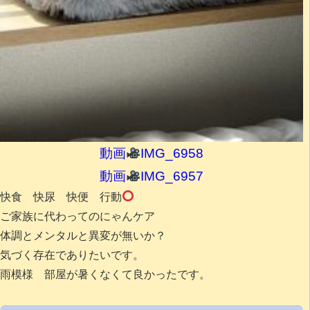
動画
IMG_6958
動画
IMG_6957
快食 快尿 快便 行動
ご家族に代わってのにゃんケア
体調とメンタルと異変が無いか？
気づく存在でありたいです。
雨模様 部屋が暑くなくて良かったです。