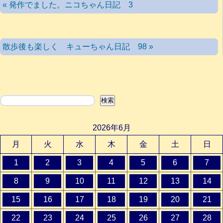
« 発作でました。ニコちゃん日記 3
散歩後も楽しく キューちゃん日記 98 »
検索
検索
2026年6月
月
火
水
木
金
土
日
1
2
3
4
5
6
7
8
9
10
11
12
13
14
15
16
17
18
19
20
21
22
23
24
25
26
27
28