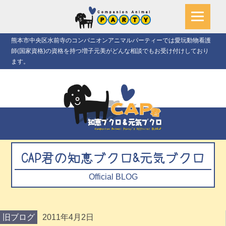
熊本市中央区水前寺のコンパニオンアニマルパーティーでは愛玩動物看護
師(国家資格)の資格を持つ増子元美がどんな相談でもお受け付けしており
ます。
CAP君の知恵ブクロ&元気ブクロ
Official BLOG
旧ブログ
2011年4月2日