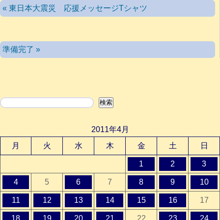
« 東日本大震災 応援メッセージTシャツ
準備完了 »
検索
検索
2011年4月
月
火
水
木
金
土
日
1
2
3
4
5
6
7
8
9
10
11
12
13
14
15
16
17
18
19
20
21
22
23
24