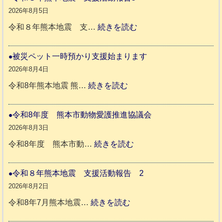
か
2026年8月5日
ペ
:
令和８年熊本地震 支…
続きを読む
ッ
令
ト
和
被災ペット一時預かり支援始まります
同
８
2026年8月4日
伴
年
:
令和8年熊本地震 熊…
続きを読む
老
熊
被
人
本
災
令和8年度 熊本市動物愛護推進協議会
ホ
地
ペ
2026年8月3日
ー
震
ッ
:
令和8年度 熊本市動…
続きを読む
ム
ト
令
日
支
一
和
令和８年熊本地震 支援活動報告 2
記
援
時
8
2026年8月2日
1
活
預
年
:
令和8年7月熊本地震…
続きを読む
6
動
か
度
令
4
報