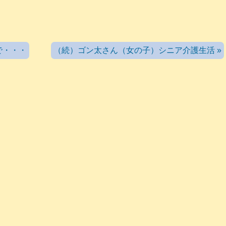
で・・・
（続）ゴン太さん（女の子）シニア介護生活 »