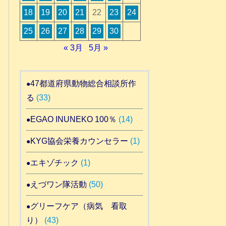
18
19
20
21
22
23
24
25
26
27
28
29
30
« 3月
5月 »
47都道府県動物総合相談所作
る
(33)
EGAO INUNEKO 100％
(14)
KYG協会栄養カウンセラー
(1)
エキゾチック
(1)
えづワン隊活動
(50)
グリーフケア（病気 看取
り）
(43)