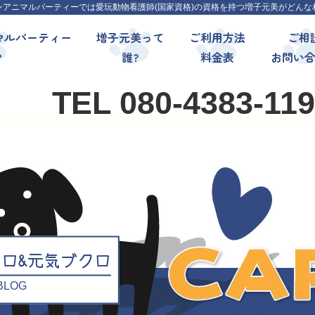
ンアニマルパーティーでは愛玩動物看護師(国家資格)の資格を持つ増子元美がどんな
マルパーティー
増子元美って
ご利用方法
ご相
?
誰?
料金表
お問い
TEL 080-4383-11
クロ&元気ブクロ
l BLOG