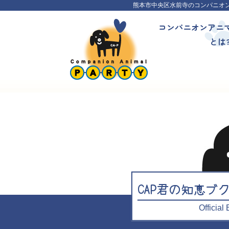
熊本市中央区水前寺のコンパニオ
コンパニオンアニ
とは
CAP君の知恵ブ
Officia