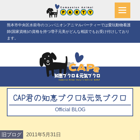
熊本市中央区水前寺のコンパニオンアニマルパーティーでは愛玩動物看護
師(国家資格)の資格を持つ増子元美がどんな相談でもお受け付けしており
ます。
CAP君の知恵ブクロ&元気ブクロ
Official BLOG
旧ブログ
2011年5月31日