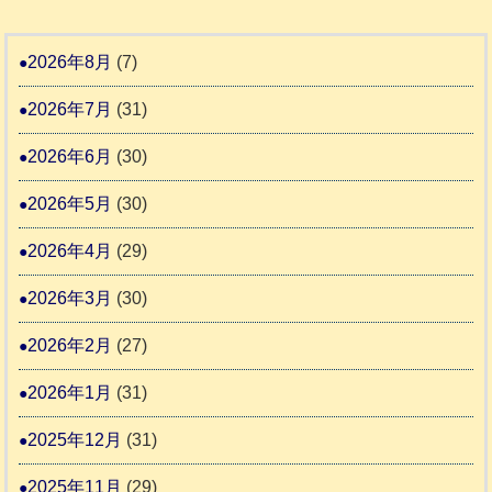
記
援
時
8
1
活
預
年
2026年8月
(7)
6
動
か
度
4
報
2026年7月
(31)
り
告
支
熊
2026年6月
(30)
3
援
本
2026年5月
(30)
始
市
ま
動
2026年4月
(29)
り
物
ま
2026年3月
(30)
愛
す
護
2026年2月
(27)
推
2026年1月
(31)
進
協
2025年12月
(31)
議
2025年11月
(29)
会