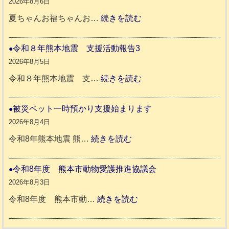
8
2026年8月6日
年
:
夏ちゃんお福ちゃんお…
続きを読む
熊
穏
本
や
令和８年熊本地震 支援活動報告3
地
か
2026年8月5日
震
ペ
:
令和８年熊本地震 支…
続きを読む
と
ッ
令
リ
ト
和
被災ペット一時預かり支援始まります
ッ
同
８
2026年8月4日
キ
伴
年
:
令和8年熊本地震 熊…
続きを読む
ー
老
熊
被
さ
人
本
災
令和8年度 熊本市動物愛護推進協議会
ん
ホ
地
ペ
2026年8月3日
3
ー
震
ッ
:
令和8年度 熊本市動…
続きを読む
ム
ト
令
日
支
一
和