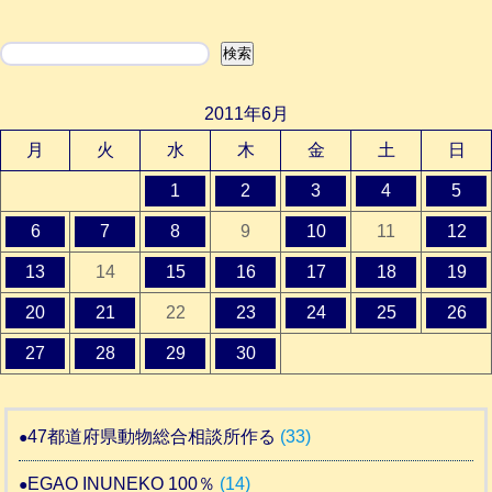
検索
検索
2011年6月
月
火
水
木
金
土
日
1
2
3
4
5
6
7
8
9
10
11
12
13
14
15
16
17
18
19
20
21
22
23
24
25
26
27
28
29
30
47都道府県動物総合相談所作る
(33)
EGAO INUNEKO 100％
(14)