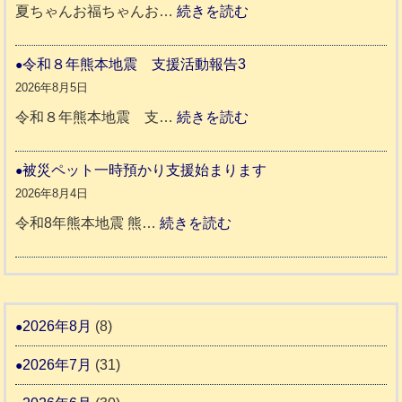
年
:
夏ちゃんお福ちゃんお…
続きを読む
支
熊
穏
援
本
や
令和８年熊本地震 支援活動報告3
八
地
か
2026年8月5日
代
震
ペ
:
令和８年熊本地震 支…
続きを読む
市
宇
ッ
令
城
ト
和
被災ペット一時預かり支援始まります
氷
市
同
８
2026年8月4日
川
宇
伴
年
:
令和8年熊本地震 熊…
続きを読む
町
土
老
熊
被
5
市
人
本
災
リ
ホ
地
ペ
ッ
ー
震
ッ
2026年8月
(8)
キ
ム
ト
ー
日
2026年7月
(31)
支
一
さ
記
援
時