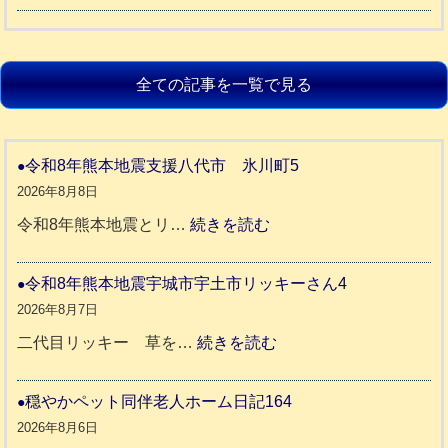
全ての記事を一覧で見る
令和8年熊本地震支援八代市 氷川町5
2026年8月8日
:
令和8年熊本地震とリ…
続きを読む
令
和
令和8年熊本地震宇城市宇土市リッキーさん4
8
2026年8月7日
年
:
二代目リッキー 草を…
続きを読む
熊
令
本
和
穏やかペット同伴老人ホーム日記164
地
8
2026年8月6日
震