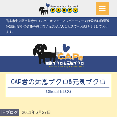
熊本市中央区水前寺のコンパニオンアニマルパーティーでは愛玩動物看護
師(国家資格)の資格を持つ増子元美がどんな相談でもお受け付けしており
ます。
CAP君の知恵ブクロ&元気ブクロ
Official BLOG
旧ブログ
2011年6月27日