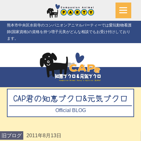
熊本市中央区水前寺のコンパニオンアニマルパーティーでは愛玩動物看護
師(国家資格)の資格を持つ増子元美がどんな相談でもお受け付けしており
ます。
CAP君の知恵ブクロ&元気ブクロ
Official BLOG
旧ブログ
2011年8月13日