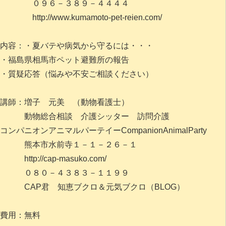
０９６－３８９－４４４４
http://www.kumamoto-pet-re​ien.com/
内容：・夏バテや病気から守るには・・・
・福島県相馬市ペット避難所の報告
・質疑応答（悩みや不安ご相談ください）
講師：増子 元美 （動物看護士）
動物総合相談 介護シッター 訪問介護
コンパニオンアニマルパーテイーCompanionAn​imalParty
熊本市水前寺１－１－２６－１
http://cap-masuko.com/
０８０－４３８３－１１９９
CAP君 知恵ブクロ＆元気ブクロ（BLOG）
費用：無料