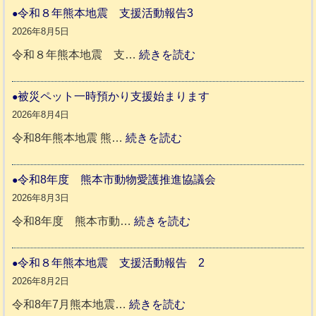
や
令和８年熊本地震 支援活動報告3
か
2026年8月5日
ペ
:
令和８年熊本地震 支…
続きを読む
ッ
令
ト
和
被災ペット一時預かり支援始まります
同
８
2026年8月4日
伴
年
:
令和8年熊本地震 熊…
続きを読む
老
熊
被
人
本
災
令和8年度 熊本市動物愛護推進協議会
ホ
地
ペ
2026年8月3日
ー
震
ッ
:
令和8年度 熊本市動…
続きを読む
ム
ト
令
日
支
一
和
令和８年熊本地震 支援活動報告 2
記
援
時
8
2026年8月2日
1
活
預
年
:
令和8年7月熊本地震…
続きを読む
6
動
か