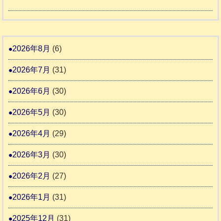
度
令
4
報
り
和
告
支
熊
８
3
援
本
年
2026年8月
(6)
始
市
熊
ま
2026年7月
(31)
動
本
り
物
地
2026年6月
(30)
ま
愛
震
す
2026年5月
(30)
護
推
支
2026年4月
(29)
進
援
協
2026年3月
(30)
活
議
動
2026年2月
(27)
会
報
2026年1月
(31)
告
2025年12月
(31)