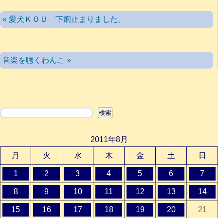
« 愛犬ＫＯＵ 下痢止まりました。
音楽を聴くわんこ »
検索
検索
2011年8月
月
火
水
木
金
土
日
1
2
3
4
5
6
7
8
9
10
11
12
13
14
15
16
17
18
19
20
21