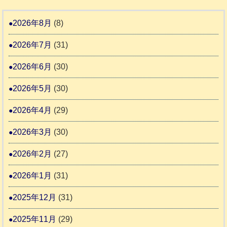
ホ
地
ペ
ッ
ー
震
ッ
2026年8月
(8)
キ
ム
ト
ー
日
2026年7月
(31)
支
一
さ
記
援
時
2026年6月
(30)
ん
1
活
預
4
6
2026年5月
(30)
動
か
4
報
り
2026年4月
(29)
告
支
3
2026年3月
(30)
援
始
2026年2月
(27)
ま
2026年1月
(31)
り
ま
2025年12月
(31)
す
2025年11月
(29)