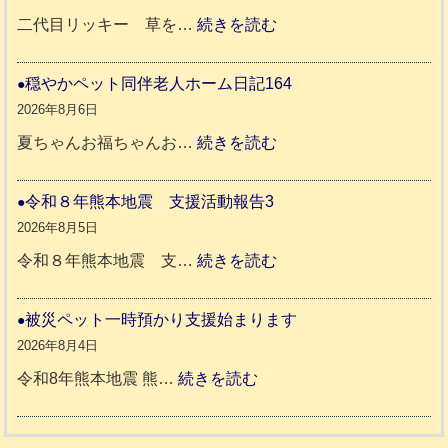
年
:
二代目リッキー 草を…
続きを読む
熊
令
本
和
穏やかペット同伴老人ホーム日記164
地
8
2026年8月6日
震
年
:
夏ちゃんお福ちゃんお…
続きを読む
支
熊
穏
援
本
や
令和８年熊本地震 支援活動報告3
八
地
か
2026年8月5日
代
震
ペ
:
令和８年熊本地震 支…
続きを読む
市
宇
ッ
令
城
ト
和
被災ペット一時預かり支援始まります
氷
市
同
８
2026年8月4日
川
宇
伴
年
:
令和8年熊本地震 熊…
続きを読む
町
土
老
熊
被
5
市
人
本
災
リ