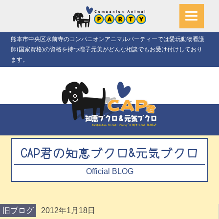
熊本市中央区水前寺のコンパニオンアニマルパーティーでは愛玩動物看護
師(国家資格)の資格を持つ増子元美がどんな相談でもお受け付けしており
ます。
CAP君の知恵ブクロ&元気ブクロ
Official BLOG
旧ブログ
2012年1月18日