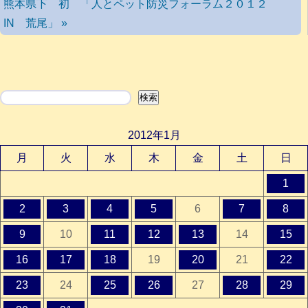
熊本県下 初 「人とペット防災フォーラム２０１２
IN 荒尾」 »
検索
検索
2012年1月
月
火
水
木
金
土
日
1
2
3
4
5
6
7
8
9
10
11
12
13
14
15
16
17
18
19
20
21
22
23
24
25
26
27
28
29