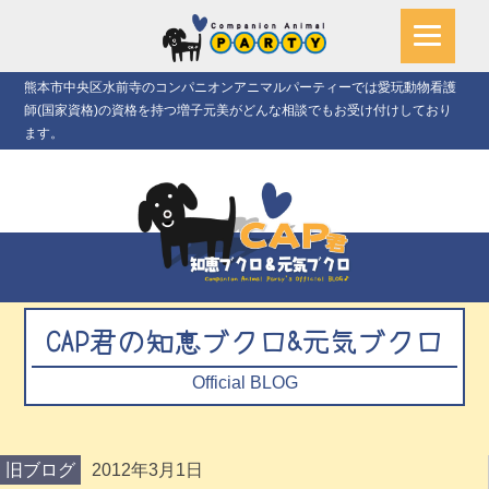
熊本市中央区水前寺のコンパニオンアニマルパーティーでは愛玩動物看護
師(国家資格)の資格を持つ増子元美がどんな相談でもお受け付けしており
ます。
CAP君の知恵ブクロ&元気ブクロ
Official BLOG
旧ブログ
2012年3月1日