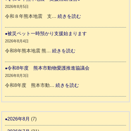
地
か
2026年8月5日
震
ペ
:
令和８年熊本地震 支…
続きを読む
と
ッ
令
リ
ト
和
被災ペット一時預かり支援始まります
ッ
同
８
2026年8月4日
キ
伴
年
:
令和8年熊本地震 熊…
続きを読む
ー
老
熊
被
さ
人
本
災
令和8年度 熊本市動物愛護推進協議会
ん
ホ
地
ペ
2026年8月3日
3
ー
震
ッ
:
令和8年度 熊本市動…
続きを読む
ム
ト
令
日
支
一
和
記
援
時
8
1
活
預
年
2026年8月
(7)
6
動
か
度
4
報