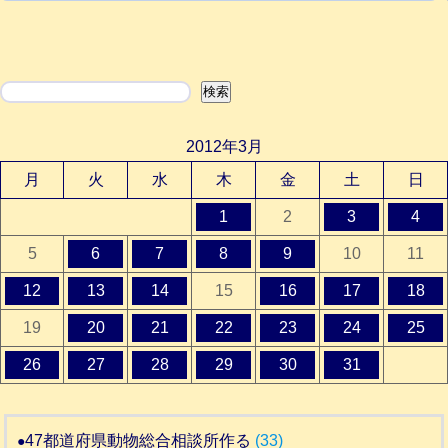
検索
検索
2012年3月
月
火
水
木
金
土
日
1
2
3
4
5
6
7
8
9
10
11
12
13
14
15
16
17
18
19
20
21
22
23
24
25
26
27
28
29
30
31
47都道府県動物総合相談所作る
(33)