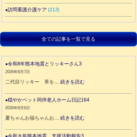
訪問看護介護ケア
(213)
全ての記事を一覧で見る
令和8年熊本地震とリッキーさん3
2026年8月7日
:
二代目リッキー 草を…
続きを読む
令
和
穏やかペット同伴老人ホーム日記164
8
2026年8月6日
年
:
夏ちゃんお福ちゃんお…
続きを読む
熊
穏
本
や
令和８年熊本地震 支援活動報告3