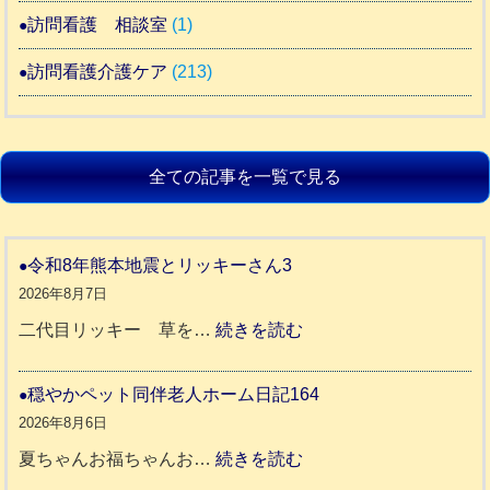
訪問看護 相談室
(1)
訪問看護介護ケア
(213)
全ての記事を一覧で見る
令和8年熊本地震とリッキーさん3
2026年8月7日
:
二代目リッキー 草を…
続きを読む
令
和
穏やかペット同伴老人ホーム日記164
8
2026年8月6日
年
:
夏ちゃんお福ちゃんお…
続きを読む
熊
穏