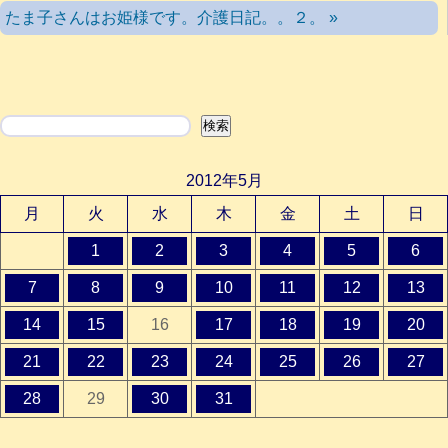
たま子さんはお姫様です。介護日記。。２。 »
検索
検索
2012年5月
月
火
水
木
金
土
日
1
2
3
4
5
6
7
8
9
10
11
12
13
14
15
16
17
18
19
20
21
22
23
24
25
26
27
28
29
30
31