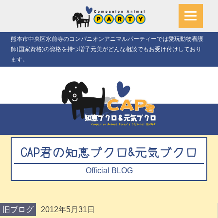
熊本市中央区水前寺のコンパニオンアニマルパーティーでは愛玩動物看護
師(国家資格)の資格を持つ増子元美がどんな相談でもお受け付けしており
ます。
CAP君の知恵ブクロ&元気ブクロ
Official BLOG
旧ブログ
2012年5月31日