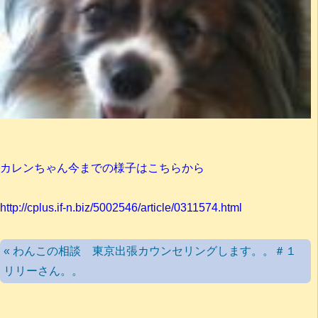
カレンちゃん今までの様子はこちらから
http://cplus.if-n.biz/5002546/article/0311574.html
« わんこの相談 東京出張カウンセリングします。。＃１
リリーさん。。