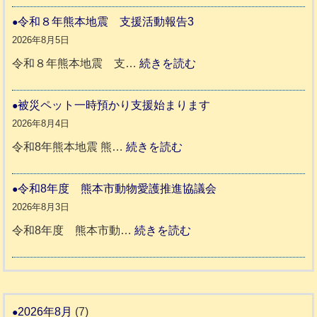
本
や
令和８年熊本地震 支援活動報告3
地
か
2026年8月5日
震
ペ
:
令和８年熊本地震 支…
続きを読む
と
ッ
令
リ
ト
和
被災ペット一時預かり支援始まります
ッ
同
８
2026年8月4日
キ
伴
年
:
令和8年熊本地震 熊…
続きを読む
ー
老
熊
被
さ
人
本
災
令和8年度 熊本市動物愛護推進協議会
ん
ホ
地
ペ
2026年8月3日
3
ー
震
ッ
:
令和8年度 熊本市動…
続きを読む
ム
ト
令
日
支
一
和
記
援
時
8
1
活
預
年
2026年8月
(7)
6