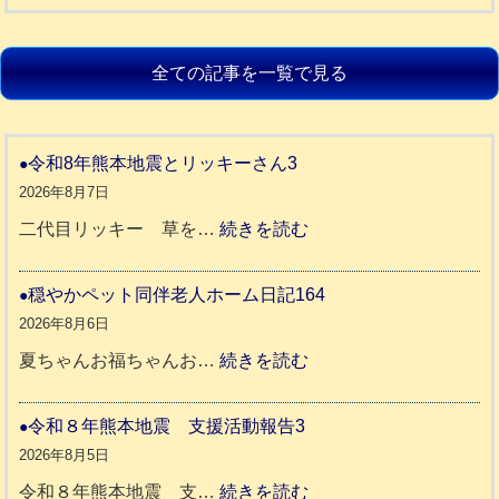
全ての記事を一覧で見る
令和8年熊本地震とリッキーさん3
2026年8月7日
:
二代目リッキー 草を…
続きを読む
令
和
穏やかペット同伴老人ホーム日記164
8
2026年8月6日
年
:
夏ちゃんお福ちゃんお…
続きを読む
熊
穏
本
や
令和８年熊本地震 支援活動報告3
地
か
2026年8月5日
震
ペ
:
令和８年熊本地震 支…
続きを読む