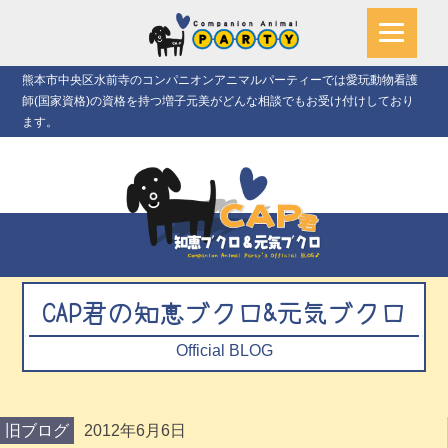
熊本市中央区水前寺のコンパニオンアニマルパーティーでは愛玩動物看護
師(国家資格)の資格を持つ増子元美がどんな相談でもお受け付けしており
ます。
CAP君の知恵ブクロ&元気ブクロ
Official BLOG
旧ブログ
2012年6月6日