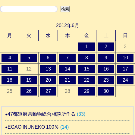
検索
検索
2012年6月
月
火
水
木
金
土
日
1
2
3
4
5
6
7
8
9
10
11
12
13
14
15
16
17
18
19
20
21
22
23
24
25
26
27
28
29
30
47都道府県動物総合相談所作る
(33)
EGAO INUNEKO 100％
(14)