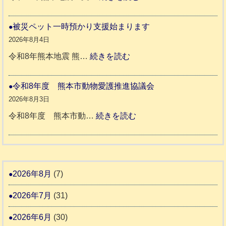
と
ッ
令
リ
ト
和
被災ペット一時預かり支援始まります
ッ
同
８
2026年8月4日
キ
伴
年
:
令和8年熊本地震 熊…
続きを読む
ー
老
熊
被
さ
人
本
災
令和8年度 熊本市動物愛護推進協議会
ん
ホ
地
ペ
2026年8月3日
3
ー
震
ッ
:
令和8年度 熊本市動…
続きを読む
ム
ト
令
日
支
一
和
記
援
時
8
1
活
預
年
2026年8月
(7)
6
動
か
度
4
報
2026年7月
(31)
り
告
支
熊
2026年6月
(30)
3
援