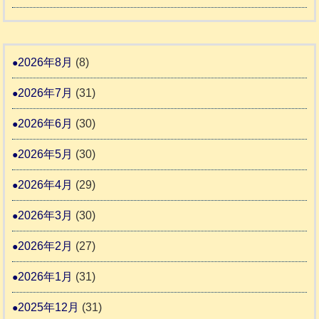
5
市
人
本
災
リ
ホ
地
ペ
ッ
ー
震
ッ
2026年8月
(8)
キ
ム
ト
ー
日
2026年7月
(31)
支
一
さ
記
援
時
2026年6月
(30)
ん
1
活
預
4
6
2026年5月
(30)
動
か
4
報
り
2026年4月
(29)
告
支
3
2026年3月
(30)
援
始
2026年2月
(27)
ま
2026年1月
(31)
り
ま
2025年12月
(31)
す