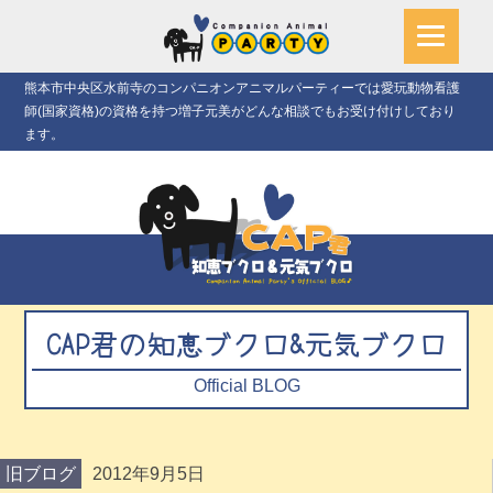
熊本市中央区水前寺のコンパニオンアニマルパーティーでは愛玩動物看護
師(国家資格)の資格を持つ増子元美がどんな相談でもお受け付けしており
ます。
CAP君の知恵ブクロ&元気ブクロ
Official BLOG
旧ブログ
2012年9月5日