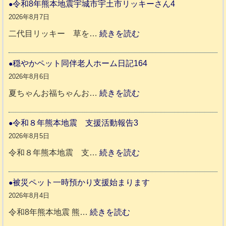
和
令和8年熊本地震宇城市宇土市リッキーさん4
8
2026年8月7日
年
:
二代目リッキー 草を…
続きを読む
熊
令
本
和
穏やかペット同伴老人ホーム日記164
地
8
2026年8月6日
震
年
:
夏ちゃんお福ちゃんお…
続きを読む
支
熊
穏
援
本
や
令和８年熊本地震 支援活動報告3
八
地
か
2026年8月5日
代
震
ペ
:
令和８年熊本地震 支…
続きを読む
市
宇
ッ
令
城
ト
和
被災ペット一時預かり支援始まります
氷
市
同
８
2026年8月4日
川
宇
伴
年
:
令和8年熊本地震 熊…
続きを読む
町
土
老
熊
被