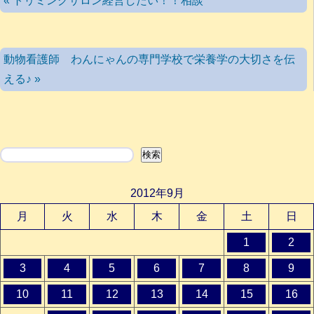
« トリミングサロン経営したい！！相談
動物看護師 わんにゃんの専門学校で栄養学の大切さを伝
える♪ »
検索
検索
2012年9月
月
火
水
木
金
土
日
1
2
3
4
5
6
7
8
9
10
11
12
13
14
15
16