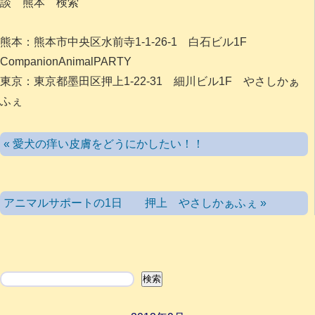
談 熊本 検索
熊本：熊本市中央区水前寺1-1-26-1 白石ビル1F
CompanionAnimalPARTY
東京：東京都墨田区押上1-22-31 細川ビル1F やさしかぁ
ふぇ
« 愛犬の痒い皮膚をどうにかしたい！！
アニマルサポートの1日 押上 やさしかぁふぇ »
検索
検索