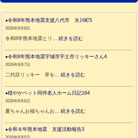
令和8年熊本地震支援八代市 氷川町5
2026年8月8日
:
令和8年熊本地震とリ…
続きを読む
令
和
令和8年熊本地震宇城市宇土市リッキーさん4
8
2026年8月7日
年
:
二代目リッキー 草を…
続きを読む
熊
令
本
和
穏やかペット同伴老人ホーム日記164
地
8
2026年8月6日
震
年
:
夏ちゃんお福ちゃんお…
続きを読む
支
熊
穏
援
本
や
令和８年熊本地震 支援活動報告3
八
地
か
2026年8月5日