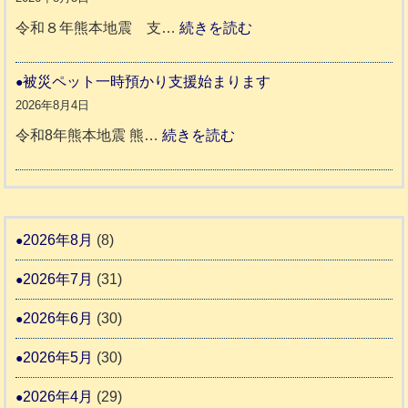
代
震
ペ
:
令和８年熊本地震 支…
続きを読む
市
宇
ッ
令
城
ト
和
被災ペット一時預かり支援始まります
氷
市
同
８
2026年8月4日
川
宇
伴
年
:
令和8年熊本地震 熊…
続きを読む
町
土
老
熊
被
5
市
人
本
災
リ
ホ
地
ペ
ッ
ー
震
ッ
2026年8月
(8)
キ
ム
ト
ー
日
2026年7月
(31)
支
一
さ
記
援
時
2026年6月
(30)
ん
1
活
預
4
6
2026年5月
(30)
動
か
4
報
り
2026年4月
(29)