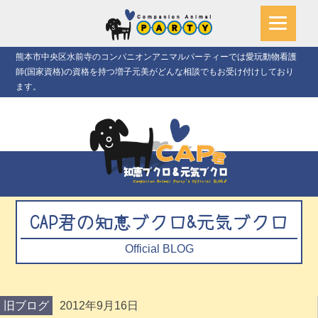
熊本市中央区水前寺のコンパニオンアニマルパーティーでは愛玩動物看護
師(国家資格)の資格を持つ増子元美がどんな相談でもお受け付けしており
ます。
CAP君の知恵ブクロ&元気ブクロ
Official BLOG
旧ブログ
2012年9月16日