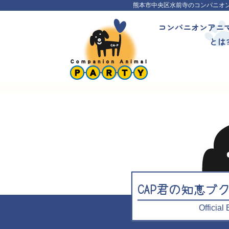
熊本市中央区水前寺のコンパニオ
コンパニオンアニ
とは
CAP君の知恵ブ
Officia