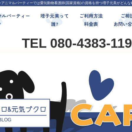
ンアニマルパーティーでは愛玩動物看護師(国家資格)の資格を持つ増子元美がどんな
マルパーティー
増子元美って
ご利用方法
ご相
?
誰?
料金表
お問い
TEL 080-4383-11
クロ&元気ブクロ
l BLOG