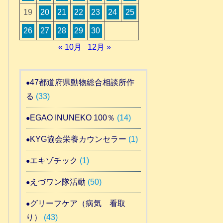
19
20
21
22
23
24
25
26
27
28
29
30
« 10月
12月 »
47都道府県動物総合相談所作
る
(33)
EGAO INUNEKO 100％
(14)
KYG協会栄養カウンセラー
(1)
エキゾチック
(1)
えづワン隊活動
(50)
グリーフケア（病気 看取
り）
(43)