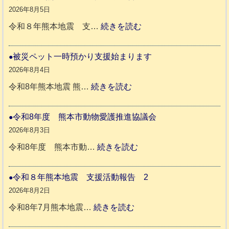
か
2026年8月5日
ペ
:
令和８年熊本地震 支…
続きを読む
ッ
令
ト
和
被災ペット一時預かり支援始まります
同
８
2026年8月4日
伴
年
:
令和8年熊本地震 熊…
続きを読む
老
熊
被
人
本
災
令和8年度 熊本市動物愛護推進協議会
ホ
地
ペ
2026年8月3日
ー
震
ッ
:
令和8年度 熊本市動…
続きを読む
ム
ト
令
日
支
一
和
令和８年熊本地震 支援活動報告 2
記
援
時
8
2026年8月2日
1
活
預
年
:
令和8年7月熊本地震…
続きを読む
6
動
か
度
令
4
報