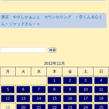
東京 やさしかぁふぇ カウンセリング ～空くん＆心く
ん～ジャックさん～ »
検索
検索
2012年11月
月
火
水
木
金
土
日
1
2
3
4
5
6
7
8
9
10
11
12
13
14
15
16
17
18
19
20
21
22
23
24
25