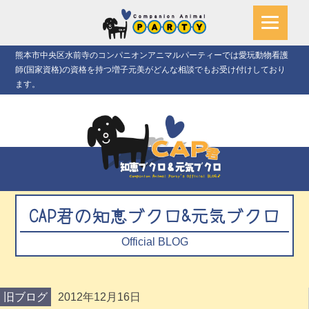
熊本市中央区水前寺のコンパニオンアニマルパーティーでは愛玩動物看護
師(国家資格)の資格を持つ増子元美がどんな相談でもお受け付けしており
ます。
CAP君の知恵ブクロ&元気ブクロ
Official BLOG
旧ブログ
2012年12月16日