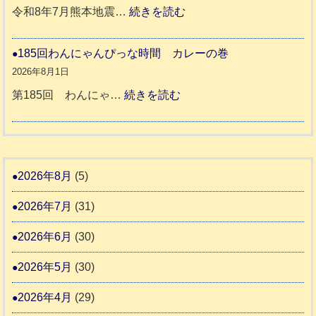
預
年
:
令和8年7月熊本地震…
続きを読む
動
か
度
令
報
り
和
185回わんにゃんぴっな時間 カレーの巻
告
支
熊
８
2026年8月1日
3
援
本
年
:
第185回 わんにゃ…
続きを読む
始
市
熊
1
ま
動
本
8
り
物
地
5
ま
愛
震
回
2026年8月
(5)
す
護
わ
推
2026年7月
(31)
支
ん
進
援
に
2026年6月
(30)
協
活
ゃ
議
2026年5月
(30)
動
ん
会
報
ぴ
2026年4月
(29)
告
っ