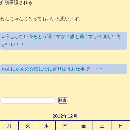
介護看護される
わんにゃんにとってもいいと思います。
« 今しかない今をどう過ごすか？誰と過ごすか？楽しい方
がいい！！
わんにゃんの介護に命に寄り添うお仕事で・・ »
検索
検索
2012年12月
月
火
水
木
金
土
日