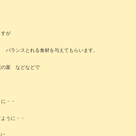
ますが
く バランスとれる食材を与えてもらいます。
琶の葉 などなどで
。
うに・・
すように・・
様に