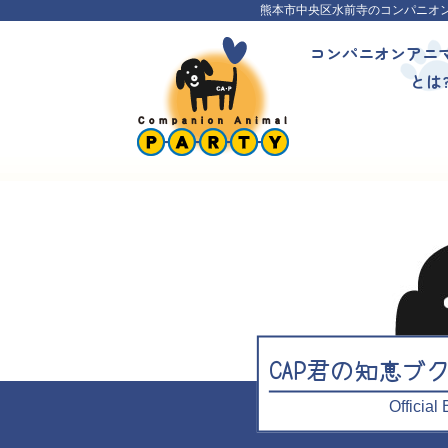
熊本市中央区水前寺のコンパニオ
コンパニオンアニ
とは
CAP君の知恵ブ
Officia