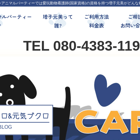
ンアニマルパーティーでは愛玩動物看護師(国家資格)の資格を持つ増子元美がどんな
マルパーティー
増子元美って
ご利用方法
ご相
?
誰?
料金表
お問い
TEL 080-4383-11
クロ&元気ブクロ
l BLOG