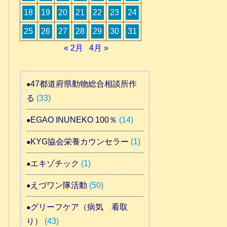
18
19
20
21
22
23
24
25
26
27
28
29
30
31
« 2月
4月 »
47都道府県動物総合相談所作
る
(33)
EGAO INUNEKO 100％
(14)
KYG協会栄養カウンセラー
(1)
エキゾチック
(1)
えづワン隊活動
(50)
グリーフケア（病気 看取
り）
(43)