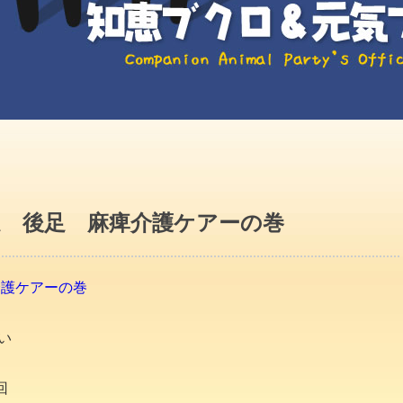
足 後足 麻痺介護ケアーの巻
介護ケアーの巻
い
回