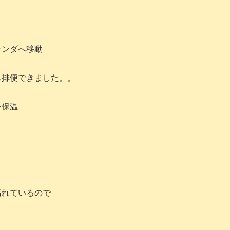
ランダへ移動
ら排便できました。。
を保温
汚れているので