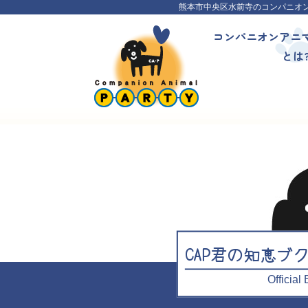
熊本市中央区水前寺のコンパニオ
コンパニオンアニ
とは
CAP君の知恵ブ
Officia