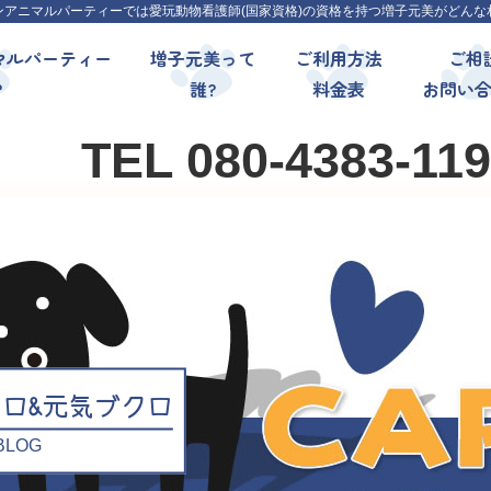
ンアニマルパーティーでは愛玩動物看護師(国家資格)の資格を持つ増子元美がどんな
マルパーティー
増子元美って
ご利用方法
ご相
?
誰?
料金表
お問い
TEL 080-4383-11
クロ&元気ブクロ
l BLOG