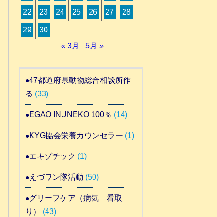
22
23
24
25
26
27
28
29
30
« 3月
5月 »
47都道府県動物総合相談所作
る
(33)
EGAO INUNEKO 100％
(14)
KYG協会栄養カウンセラー
(1)
エキゾチック
(1)
えづワン隊活動
(50)
グリーフケア（病気 看取
り）
(43)