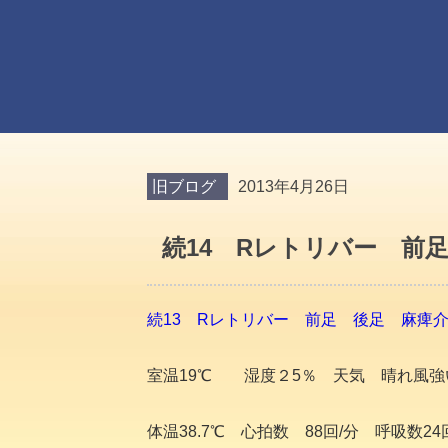
旧ブログ
2013年4月26日
続14 Rレトリバー 前
続13 Rレトリバー 前足 後足 麻痺
室温19℃ 湿度２5％ 天気 晴れ風強
体温38.7℃ 心拍数 88回/分 呼吸数24