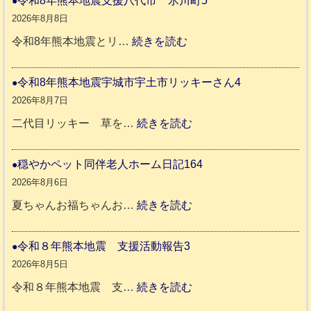
令和8年熊本地震支援八代市 氷川町5
2026年8月8日
:
令和8年熊本地震とリ…
続きを読む
令
和
令和8年熊本地震宇城市宇土市リッキーさん4
8
2026年8月7日
年
:
二代目リッキー 草を…
続きを読む
熊
令
本
和
穏やかペット同伴老人ホーム日記164
地
8
2026年8月6日
震
年
:
夏ちゃんお福ちゃんお…
続きを読む
支
熊
穏
援
本
や
令和８年熊本地震 支援活動報告3
八
地
か
2026年8月5日
代
震
ペ
:
令和８年熊本地震 支…
続きを読む
市
宇
ッ
令