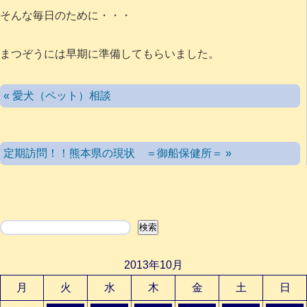
そんな毎日のために・・・
まつぞうには早期に準備してもらいました。
« 愛犬（ペット）相談
定期訪問！！熊本県の現状 ＝御船保健所＝ »
検索
検索
2013年10月
月
火
水
木
金
土
日