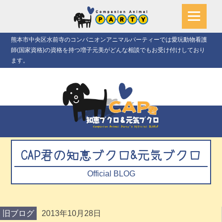
熊本市中央区水前寺のコンパニオンアニマルパーティーでは愛玩動物看護
師(国家資格)の資格を持つ増子元美がどんな相談でもお受け付けしており
ます。
CAP君の知恵ブクロ&元気ブクロ
Official BLOG
旧ブログ
2013年10月28日