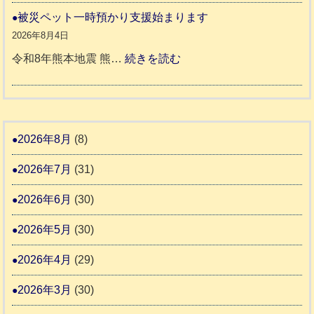
城
ト
和
被災ペット一時預かり支援始まります
氷
市
同
８
2026年8月4日
川
宇
伴
年
:
令和8年熊本地震 熊…
続きを読む
町
土
老
熊
被
5
市
人
本
災
リ
ホ
地
ペ
ッ
ー
震
ッ
2026年8月
(8)
キ
ム
ト
ー
日
2026年7月
(31)
支
一
さ
記
援
時
2026年6月
(30)
ん
1
活
預
4
6
2026年5月
(30)
動
か
4
報
り
2026年4月
(29)
告
支
3
2026年3月
(30)
援
始