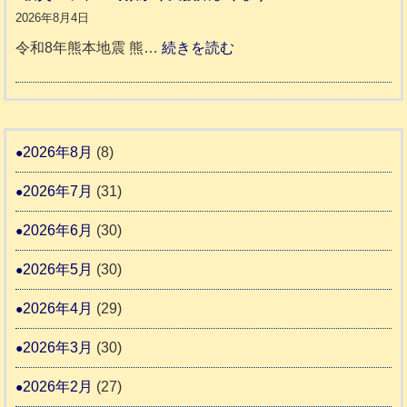
市
同
８
2026年8月4日
川
宇
伴
年
:
令和8年熊本地震 熊…
続きを読む
町
土
老
熊
被
5
市
人
本
災
リ
ホ
地
ペ
ッ
ー
震
ッ
2026年8月
(8)
キ
ム
ト
ー
日
2026年7月
(31)
支
一
さ
記
援
時
2026年6月
(30)
ん
1
活
預
4
6
2026年5月
(30)
動
か
4
報
り
2026年4月
(29)
告
支
3
2026年3月
(30)
援
始
2026年2月
(27)
ま