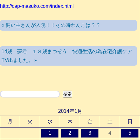
http://cap-masuko.com/index.html
« 飼い主さんが入院！！その時わんこは？？
14歳 夢君 １８歳まつぞう 快適生活の為在宅介護ケア
TV出ました。 »
検索
検索
2014年1月
月
火
水
木
金
土
日
1
2
3
4
5