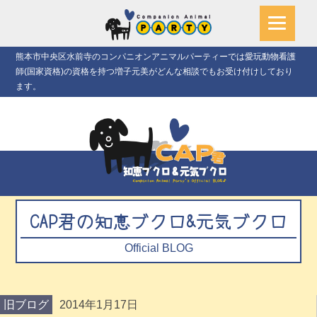
熊本市中央区水前寺のコンパニオンアニマルパーティーでは愛玩動物看護
師(国家資格)の資格を持つ増子元美がどんな相談でもお受け付けしており
ます。
CAP君の知恵ブクロ&元気ブクロ
Official BLOG
旧ブログ
2014年1月17日