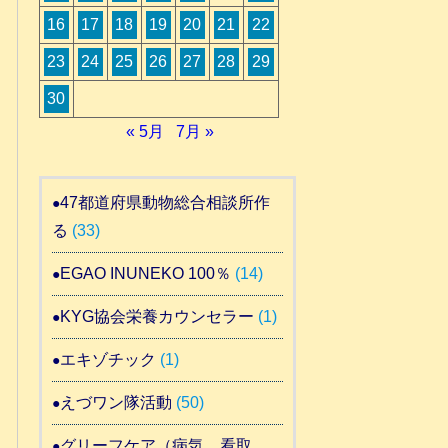
16
17
18
19
20
21
22
23
24
25
26
27
28
29
30
« 5月
7月 »
47都道府県動物総合相談所作
る
(33)
EGAO INUNEKO 100％
(14)
KYG協会栄養カウンセラー
(1)
エキゾチック
(1)
えづワン隊活動
(50)
グリーフケア（病気 看取