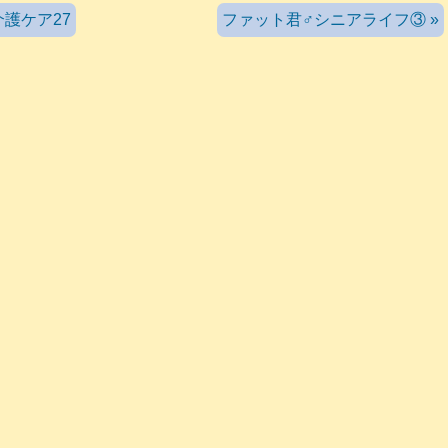
護ケア27
ファット君♂シニアライフ③ »