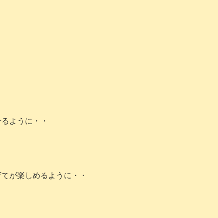
。
せるように・・
育てが楽しめるように・・
。