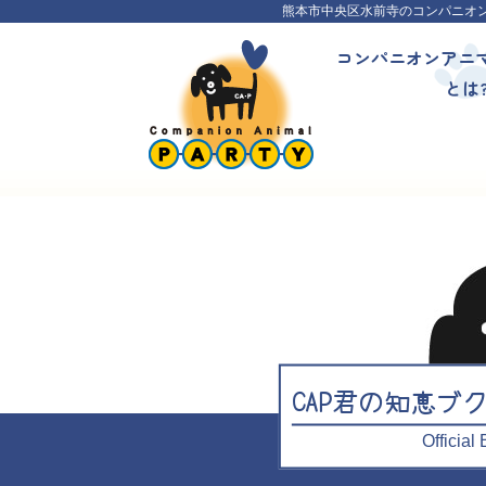
熊本市中央区水前寺のコンパニオ
コンパニオンアニ
とは
CAP君の知恵ブ
Officia