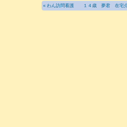
« わん訪問看護 １４歳 夢君 在宅介