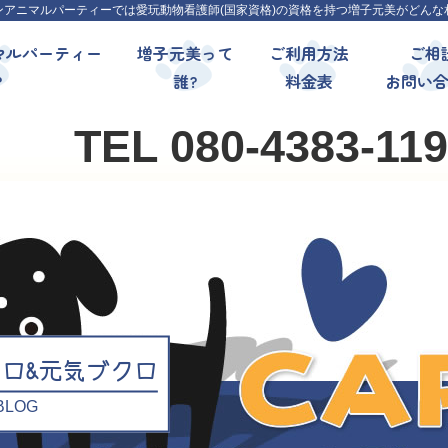
ンアニマルパーティーでは愛玩動物看護師(国家資格)の資格を持つ増子元美がどんな
マルパーティー
増子元美って
ご利用方法
ご相
?
誰?
料金表
お問い
TEL 080-4383-11
クロ&元気ブクロ
l BLOG