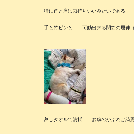
特に首と肩は気持ちいいみたいである。
手と竹ピンと 可動出来る関節の屈伸（
蒸しタオルで清拭 お腹のかぶれは綺麗