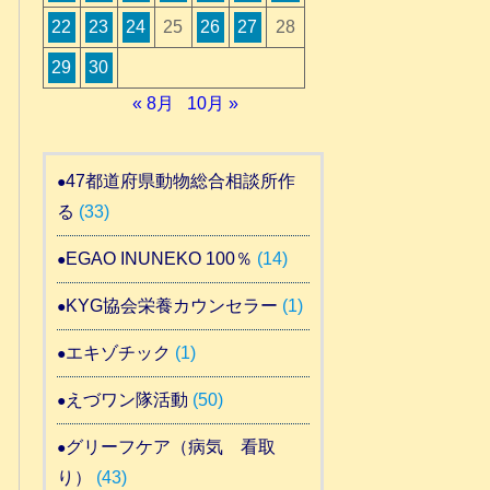
22
23
24
25
26
27
28
29
30
« 8月
10月 »
47都道府県動物総合相談所作
る
(33)
EGAO INUNEKO 100％
(14)
KYG協会栄養カウンセラー
(1)
エキゾチック
(1)
えづワン隊活動
(50)
グリーフケア（病気 看取
り）
(43)