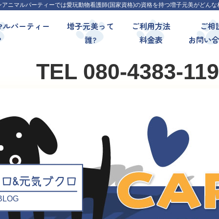
ンアニマルパーティーでは愛玩動物看護師(国家資格)の資格を持つ増子元美がどんな
マルパーティー
増子元美って
ご利用方法
ご相
?
誰?
料金表
お問い
TEL 080-4383-11
クロ&元気ブクロ
l BLOG