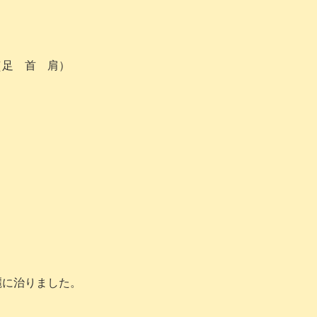
足 首 肩）
に治りました。