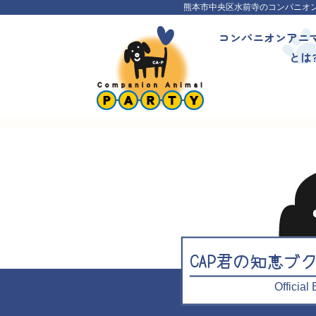
熊本市中央区水前寺のコンパニオ
コンパニオンアニ
とは
CAP君の知恵ブ
Officia