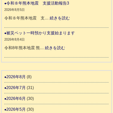
本
や
令和８年熊本地震 支援活動報告3
八
地
か
2026年8月5日
代
震
ペ
:
令和８年熊本地震 支…
続きを読む
市
宇
ッ
令
城
ト
和
被災ペット一時預かり支援始まります
氷
市
同
８
2026年8月4日
川
宇
伴
年
:
令和8年熊本地震 熊…
続きを読む
町
土
老
熊
被
5
市
人
本
災
リ
ホ
地
ペ
ッ
ー
震
ッ
2026年8月
(8)
キ
ム
ト
ー
日
2026年7月
(31)
支
一
さ
記
援
時
2026年6月
(30)
ん
1
活
預
4
6
2026年5月
(30)
動
か