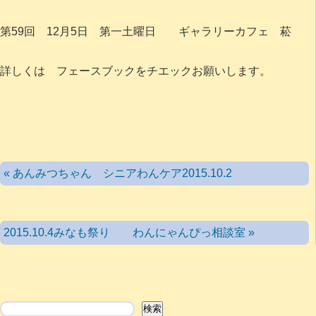
第59回 12月5日 第一土曜日 ギャラリーカフェ 菘
詳しくは フェースブックをチエックお願いします。
« あんみつちゃん シニアわんケア2015.10.2
2015.10.4みなも祭り わんにゃんぴっ相談室 »
検索
検索