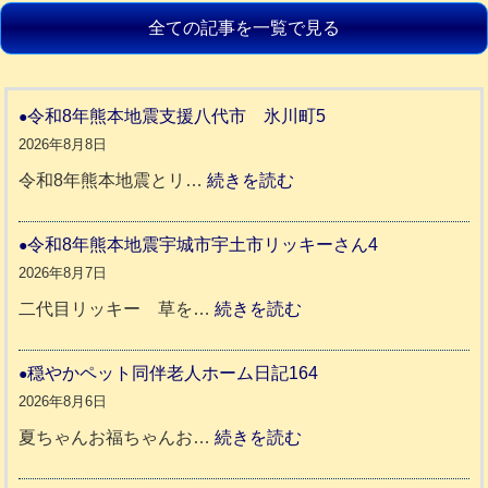
全ての記事を一覧で見る
令和8年熊本地震支援八代市 氷川町5
2026年8月8日
:
令和8年熊本地震とリ…
続きを読む
令
和
令和8年熊本地震宇城市宇土市リッキーさん4
8
2026年8月7日
年
:
二代目リッキー 草を…
続きを読む
熊
令
本
和
穏やかペット同伴老人ホーム日記164
地
8
2026年8月6日
震
年
:
夏ちゃんお福ちゃんお…
続きを読む
支
熊
穏
援