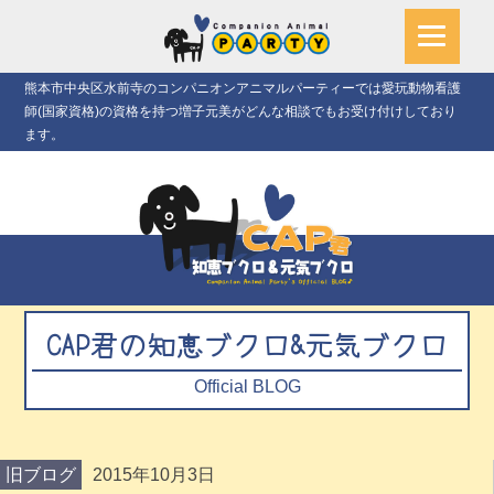
熊本市中央区水前寺のコンパニオンアニマルパーティーでは愛玩動物看護
師(国家資格)の資格を持つ増子元美がどんな相談でもお受け付けしており
ます。
CAP君の知恵ブクロ&元気ブクロ
Official BLOG
旧ブログ
2015年10月3日