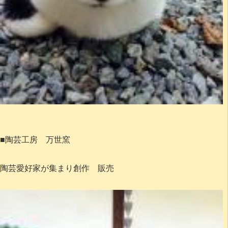
■陶芸工房 万世窯
陶芸愛好家が集まり創作 販売