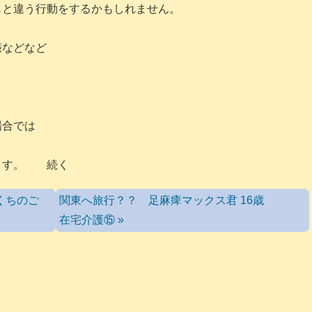
と違う行動をするかもしれません。
娠などなど
場合では
ます。 続く
くちのご
関東へ旅行？？ 足麻痺マックス君 16歳
在宅介護⑮ »