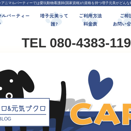
ンアニマルパーティーでは愛玩動物看護師(国家資格)の資格を持つ増子元美がどんな
マルパーティー
増子元美って
ご利用方法
ご相
?
誰?
料金表
お問い
TEL 080-4383-11
クロ&元気ブクロ
l BLOG