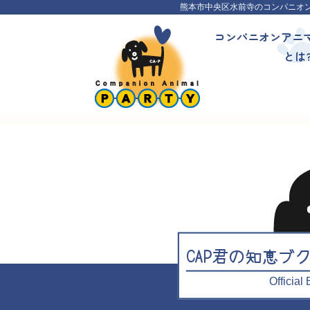
熊本市中央区水前寺のコンパニオ
コンパニオンアニ
とは
CAP君の知恵ブ
Officia