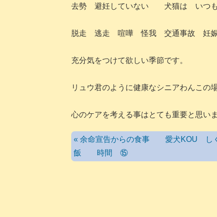
去勢 避妊していない 犬猫は いつも
脱走 逃走 喧嘩 怪我 交通事故 妊
充分気をつけて欲しい季節です。
リュウ君のように健康なシニアわんこの
心のケアを考える事はとても重要と思い
« 余命宣告からの食事 愛犬KOU し
飯 時間 ⑮