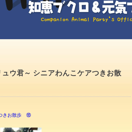
リュウ君～ シニアわんこケアつきお散
つきお散歩 ⑱