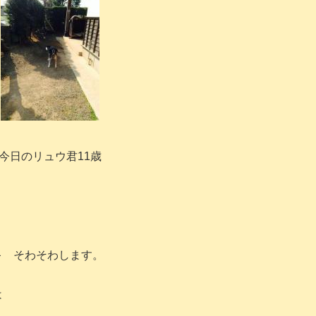
今日のリュウ君11歳
キ そわそわします。
は