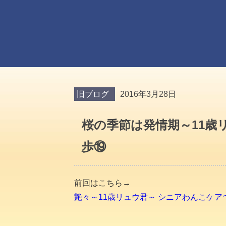
旧ブログ
2016年3月28日
桜の季節は発情期～11歳
歩⑲
前回はこちら→
艶々～11歳リュウ君～ シニアわんこケア