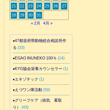
21
22
23
24
25
26
27
28
29
30
31
« 2月
4月 »
47都道府県動物総合相談所作
る
(33)
EGAO INUNEKO 100％
(14)
KYG協会栄養カウンセラー
(1)
エキゾチック
(1)
えづワン隊活動
(50)
グリーフケア（病気 看取
り）
(43)