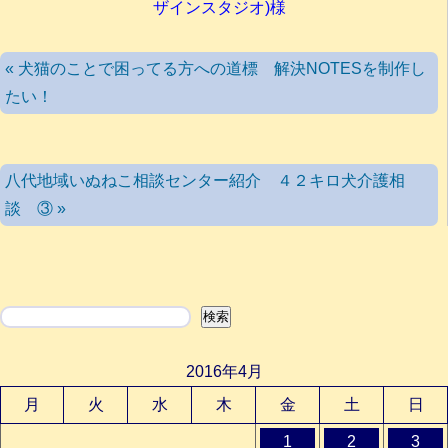
ザインスタジオ)様
« 犬猫のことで困ってる方への道標 解決NOTESを制作し
たい！
八代地域いぬねこ相談センター紹介 ４２キロ犬介護相
談 ③ »
検索
検索
2016年4月
月
火
水
木
金
土
日
1
2
3