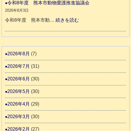
災
令和8年度 熊本市動物愛護推進協議会
ん
ホ
地
ペ
2026年8月3日
3
ー
震
ッ
:
令和8年度 熊本市動…
続きを読む
ム
ト
令
日
支
一
和
記
援
時
8
1
活
預
年
2026年8月
(7)
6
動
か
度
4
報
2026年7月
(31)
り
告
支
熊
2026年6月
(30)
3
援
本
2026年5月
(30)
始
市
ま
動
2026年4月
(29)
り
物
ま
2026年3月
(30)
愛
す
護
2026年2月
(27)