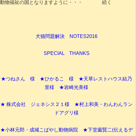
動物福祉の国となりますように・・・ 続く
犬猫問題解決 NOTES2016
SPECIAL THANKS
★つねさん 様 ★ひかるこ 様 ★天草レストハウス結乃
里様 ★岩崎光美様
★ 株式会社 ジェネシス２１様 ★村上和美・わんわんラン
ドアグリ様
★小林元郎・成城こばやし動物病院 ★下堂薗賢二(伝えるデ