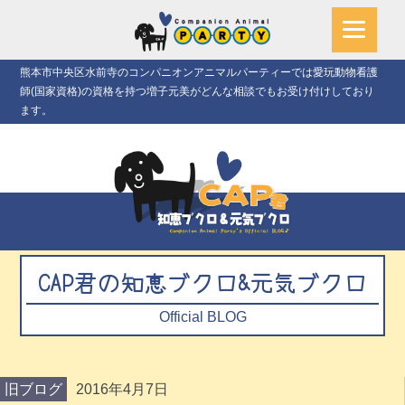
熊本市中央区水前寺のコンパニオンアニマルパーティーでは愛玩動物看護
師(国家資格)の資格を持つ増子元美がどんな相談でもお受け付けしており
ます。
CAP君の知恵ブクロ&元気ブクロ
Official BLOG
旧ブログ
2016年4月7日