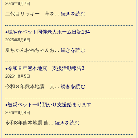
2026年8月7日
:
二代目リッキー 草を…
続きを読む
令
和
穏やかペット同伴老人ホーム日記164
8
2026年8月6日
年
:
夏ちゃんお福ちゃんお…
続きを読む
熊
穏
本
や
令和８年熊本地震 支援活動報告3
地
か
2026年8月5日
震
ペ
:
令和８年熊本地震 支…
続きを読む
と
ッ
令
リ
ト
和
被災ペット一時預かり支援始まります
ッ
同
８
2026年8月4日
キ
伴
年
:
令和8年熊本地震 熊…
続きを読む
ー
老
熊
被
さ
人
本